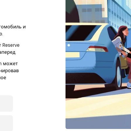
втомобиль и
ю.
 Reserve
аперед.
en может
онировав
ное