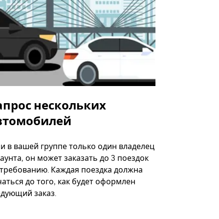
апрос нескольких
Uber Shu
втомобилей
Вариант по
некоторых 
ли в вашей группе только один владелец
определённ
аунта, он может заказать до 3 поездок
мероприяти
 требованию. Каждая поездка должна
аться до того, как будет оформлен
Посмотреть
едующий заказ.