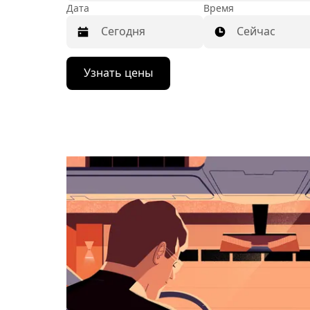
Дата
Время
Сейчас
Нажмите
Узнать цены
стрелку
вниз,
чтобы
перейти
к
календарю
и
выбрать
дату.
Чтобы
закрыть
календарь,
нажмите
Esc.