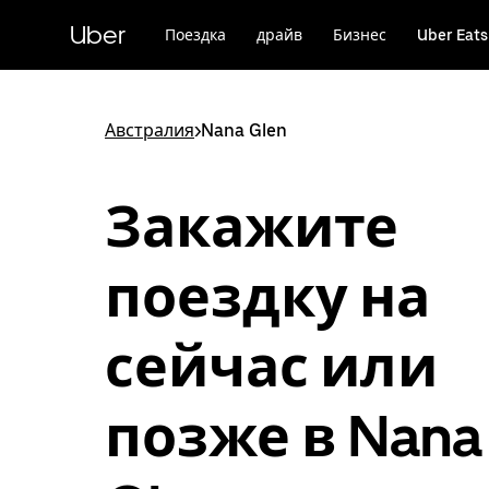
Пропустить
и
Uber
Поездка
драйв
Бизнес
Uber Eats
перейти
к
основному
содержимому
Австралия
>
Nana Glen
Закажите
поездку на
сейчас или
позже в Nana