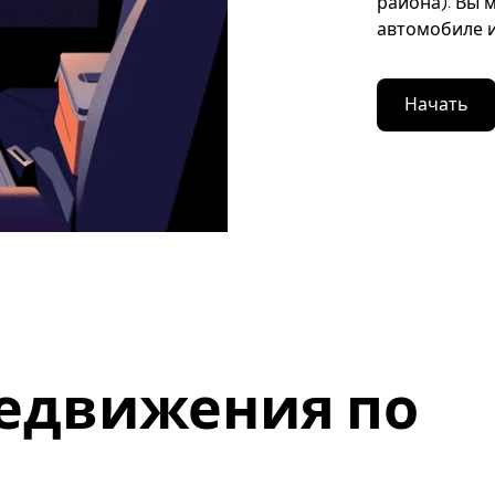
района). Вы 
автомобиле и
Начать
едвижения по