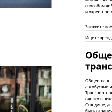
способом доб
и окрестностя
Закажите пое
Ищите аренду
Обще
тран
Общественны
автобусами 
Транспортное
однако в нек
Стандише, д
быть огранич