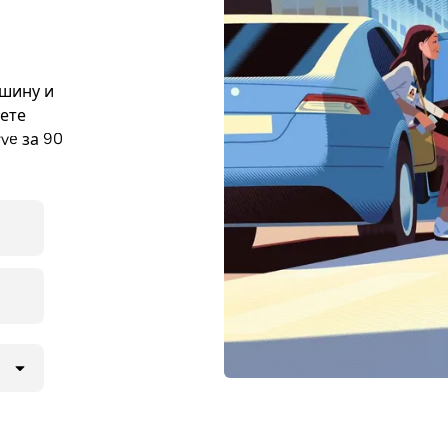
ашину и
жете
ve за 90