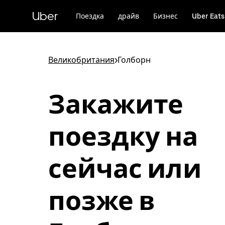
Пропустить
и
Uber
Поездка
драйв
Бизнес
Uber Eats
перейти
к
основному
содержимому
Великобритания
>
Голборн
Закажите
поездку на
сейчас или
позже в