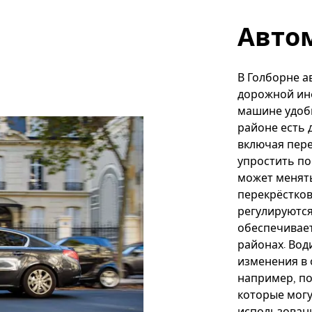
Авто
В Голборне 
дорожной инф
машине удоб
районе есть 
включая пер
упростить по
может менят
перекрёстков
регулируютс
обеспечивает
районах. Вод
изменения в
например, по
которые могу
использован