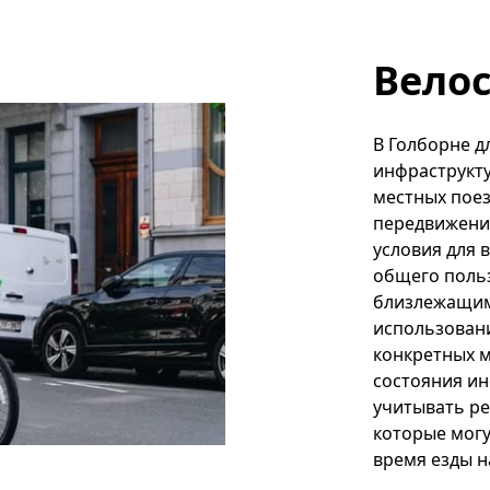
Вело
В Голборне д
инфраструкту
местных поез
передвижения
условия для 
общего польз
близлежащим
использовани
конкретных м
состояния ин
учитывать ре
которые могу
время езды н