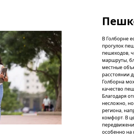
Пешк
В Голборне е
прогулок пеш
пешеходов, ч
маршруты, бл
местные объе
расстоянии д
Голборна мож
качество пеш
Благодаря от
несложно, но
региона, нап
комфорт. В ц
передвижени
особенно на 