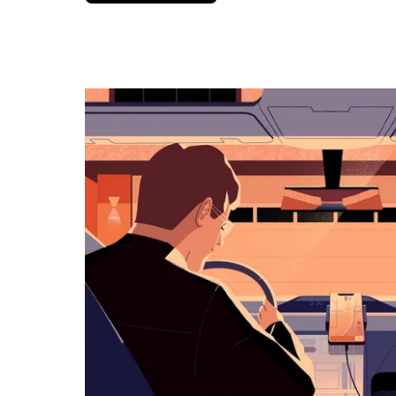
вниз,
чтобы
перейти
к
календарю
и
выбрать
дату.
Чтобы
закрыть
календарь,
нажмите
Esc.