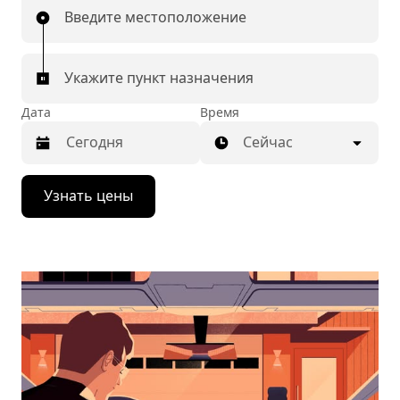
Введите местоположение
Укажите пункт назначения
Дата
Время
Сейчас
Нажмите
Узнать цены
стрелку
вниз,
чтобы
перейти
к
календарю
и
выбрать
дату.
Чтобы
закрыть
календарь,
нажмите