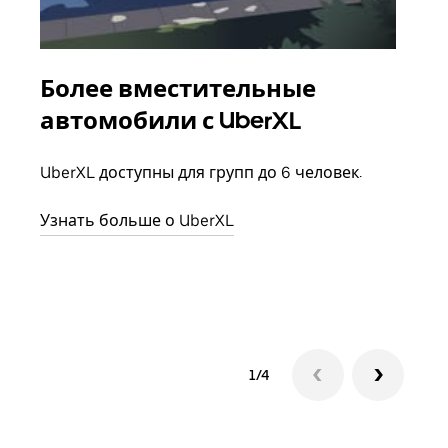
Более вместительные
Гр
автомобили с UberXL
Когд
семь
UberXL доступны для групп до 6 человек.
выбр
назн
Узнать больше о UberXL
Узна
1/4