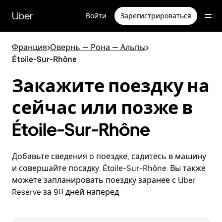
Пропустить
и
Uber
Войти
Зарегистрироваться
перейти
к
основному
Франция
>
Овернь — Рона — Альпы
>
содержимому
Étoile-Sur-Rhône
Закажите поездку на
сейчас или позже в
Étoile-Sur-Rhône
Добавьте сведения о поездке, садитесь в машину
и совершайте посадку. Étoile-Sur-Rhône. Вы также
можете запланировать поездку заранее с Uber
Reserve за 90 дней наперед.