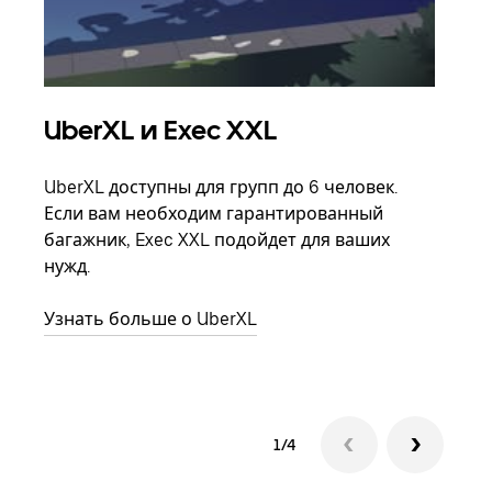
UberXL и Exec XXL
Гр
UberXL доступны для групп до 6 человек.
Когд
Если вам необходим гарантированный
семь
багажник, Exec XXL подойдет для ваших
выбр
нужд.
назн
Узнать больше о UberXL
Узна
1/4