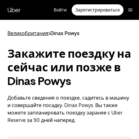
Пропустить
и
Uber
Войти
Зарегистрироваться
перейти
к
основному
содержимому
Великобритания
>
Dinas Powys
Закажите поездку на
сейчас или позже в
Dinas Powys
Добавьте сведения о поездке, садитесь в машину
и совершайте посадку. Dinas Powys. Вы также
можете запланировать поездку заранее с Uber
Reserve за 90 дней наперед.