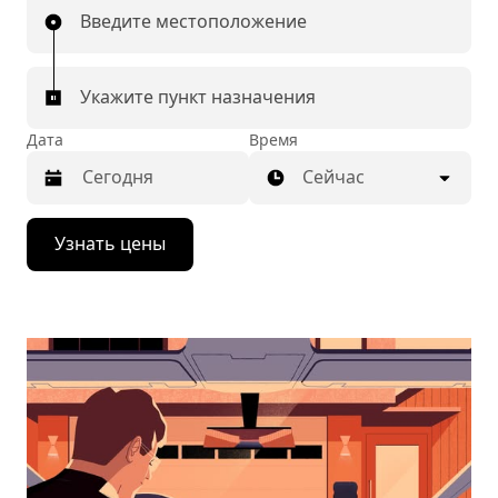
Введите местоположение
Укажите пункт назначения
Дата
Время
Сейчас
Нажмите
Узнать цены
стрелку
вниз,
чтобы
перейти
к
календарю
и
выбрать
дату.
Чтобы
закрыть
календарь,
нажмите