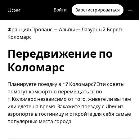
Пропустить
и
Uber
Войти
Зарегистрироваться
перейти
к
основному
Франция
>
Прованс — Альпы — Лазурный Берег
>
содержимому
Коломарс
Передвижение по
Коломарс
Планируете поездку в г.? Коломарс? Эти советы
помогут комфортно перемещаться по
г. Коломарс независимо от того, живете ли вы там
или едете на время. Закажите поездку с Uber из
аэропорта в гостиницу и откройте для себя самые
популярные места города.