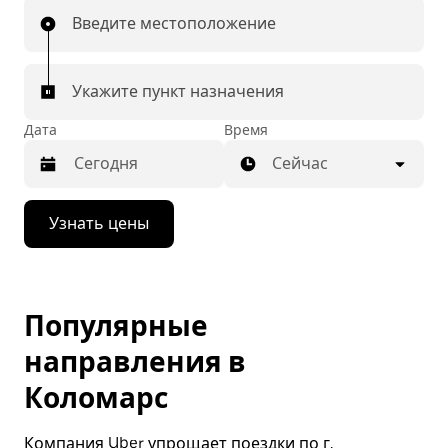
Введите местоположение
Укажите пункт назначения
Дата
Время
Сейчас
Нажмите
Узнать цены
стрелку
вниз,
чтобы
перейти
к
Популярные
календарю
и
направления в
выбрать
дату.
Коломарс
Чтобы
закрыть
календарь,
Компания Uber упрощает поездки по г.
нажмите