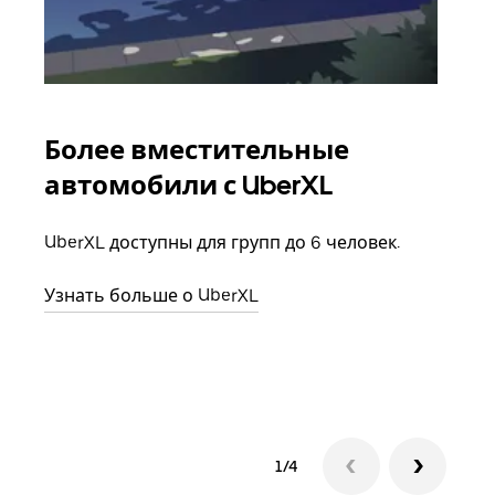
Более вместительные
Гр
автомобили с UberXL
Когд
семь
UberXL доступны для групп до 6 человек.
выбр
назн
Узнать больше о UberXL
Узна
1/4