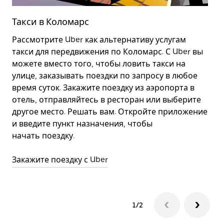
Такси в Коломарс
А
Рассмотрите Uber как альтернативу услугам
Э
такси для передвижения по Коломарс. С Uber вы
с
можете вместо того, чтобы ловить такси на
в
улице, заказывать поездки по запросу в любое
п
время суток. Закажите поездку из аэропорта в
в
отель, отправляйтесь в ресторан или выберите
В
другое место. Решать вам. Откройте приложение
о
и введите пункт назначения, чтобы
д
начать поездку.
П
Закажите поездку с Uber
1/2