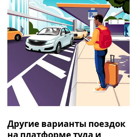
календарю
и
выбрать
дату.
Чтобы
закрыть
календарь,
нажмите
Esc.
Другие варианты поездок
на платформе туда и