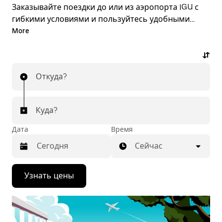
Заказывайте поездки до или из аэропорта IGU с
гибкими условиями и пользуйтесь удобными
функциями приложения Uber. Забронируйте
More
поездку или закажите ее в любой удобный
момент по выгодной цене через приложение или
сайт. Стоимость известна заранее. Поездки до и
Откуда?
из аэропорта — это просто!
Куда?
Дата
Время
Сейчас
Нажмите
Узнать цены
стрелку
вниз,
чтобы
перейти
к