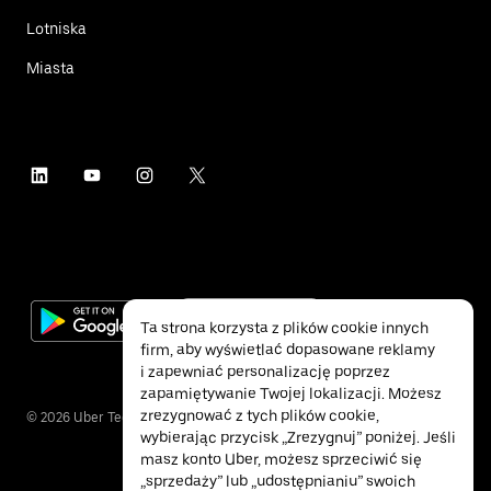
Lotniska
Miasta
Ta strona korzysta z plików cookie innych
firm, aby wyświetlać dopasowane reklamy
i zapewniać personalizację poprzez
zapamiętywanie Twojej lokalizacji. Możesz
zrezygnować z tych plików cookie,
©
2026
Uber Technologies Inc.
wybierając przycisk „Zrezygnuj” poniżej. Jeśli
masz konto Uber, możesz sprzeciwić się
„sprzedaży” lub „udostępnianiu” swoich