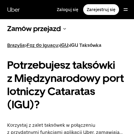
Przejdź
do
Uber
Zaloguj się
Zarejestruj się
głównej
zawartości
Zamów przejazd
Brazylia
>
Foz do Iguaçu
>
IGU
>
IGU Taksówka
Potrzebujesz taksówki
z Międzynarodowy port
lotniczy Cataratas
(IGU)?
Korzystaj z zalet taksówek w połączeniu
z przydatnymi funkcjami aplikacji Uber, zamawiając