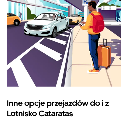
datę.
Naciśnij
klawisz
„Escape”,
aby
zamknąć
kalendarz.
Inne opcje przejazdów do i z
Lotnisko Cataratas