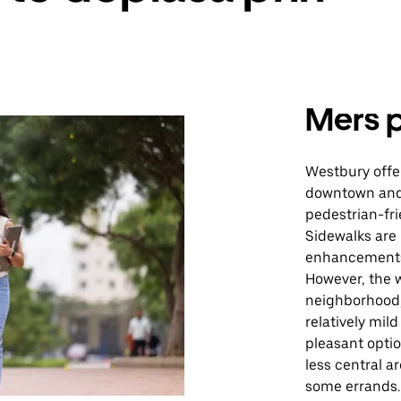
Mers p
Westbury offer
downtown and 
pedestrian-fri
Sidewalks are
enhancements 
However, the w
neighborhood,
relatively mil
pleasant opti
less central a
some errands.