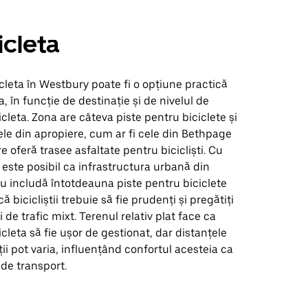
icleta
cleta în Westbury poate fi o opțiune practică
, în funcție de destinație și de nivelul de
icleta. Zona are câteva piste pentru biciclete și
ele din apropiere, cum ar fi cele din Bethpage
e oferă trasee asfaltate pentru bicicliști. Cu
 este posibil ca infrastructura urbană din
u includă întotdeauna piste pentru biciclete
ă bicicliștii trebuie să fie prudenți și pregătiți
 de trafic mixt. Terenul relativ plat face ca
cleta să fie ușor de gestionat, dar distanțele
ții pot varia, influențând confortul acesteia ca
de transport.