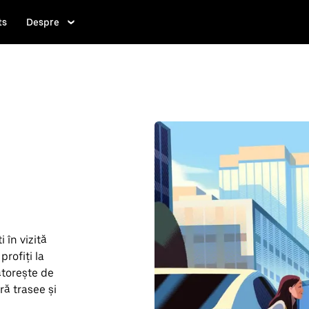
ts
Despre
 în vizită
profiți la
torește de
ră trasee și