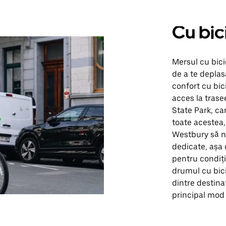
Cu bic
Mersul cu bici
de a te deplasa
confort cu bic
acces la trase
State Park, car
toate acestea,
Westbury să n
dedicate, așa c
pentru condiții
drumul cu bici
dintre destina
principal mod 