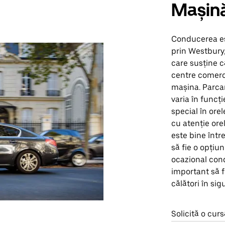
Mașin
Conducerea es
prin Westbury,
care susține că
centre comercia
mașina. Parcar
varia în funcți
special în ore
cu atenție ore
este bine într
să fie o opțiu
ocazional cond
important să f
călători în sig
Solicită o cu