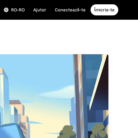
RO-RO
Ajutor
Conectează-te
Înscrie-te