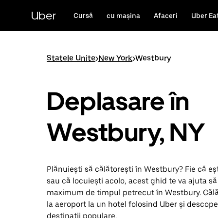
Accesează
direct
Uber
Cursă
cu mașina
Afaceri
Uber Ea
conținutul
principal
Statele Unite
>
New York
>
Westbury
Deplasare în
Westbury, NY
Plănuiești să călătorești în Westbury? Fie că ești
sau că locuiești acolo, acest ghid te va ajuta să 
maximum de timpul petrecut în Westbury. Călă
la aeroport la un hotel folosind Uber și descope
destinații populare.