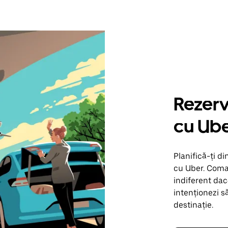
Rezerv
cu Ub
Planifică-ți di
cu Uber. Coman
indiferent dac
intenționezi s
destinație.