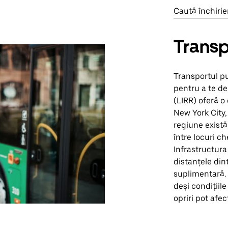
Caută închirie
Transp
Transportul p
pentru a te de
(LIRR) oferă o
New York City,
regiune există
între locuri c
Infrastructura
distanțele din
suplimentară. 
deși condițiil
opriri pot afec