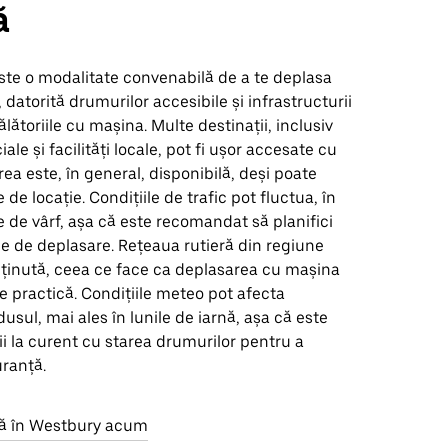
ă
te o modalitate convenabilă de a te deplasa
 datorită drumurilor accesibile și infrastructurii
lătoriile cu mașina. Multe destinații, inclusiv
le și facilități locale, pot fi ușor accesate cu
ea este, în general, disponibilă, deși poate
e de locație. Condițiile de trafic pot fluctua, în
le de vârf, așa că este recomandat să planifici
le de deplasare. Rețeaua rutieră din regiune
eținută, ceea ce face ca deplasarea cu mașina
ne practică. Condițiile meteo pot afecta
usul, mai ales în lunile de iarnă, așa că este
ii la curent cu starea drumurilor pentru a
uranță.
rsă în Westbury acum