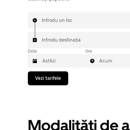
Introdu un loc
Introdu destinația
Data
Ora
Acum
Pentru
Vezi tarifele
a
deschide
calendarul
și
a
selecta
o
dată,
Modalități de a
apasă
pe