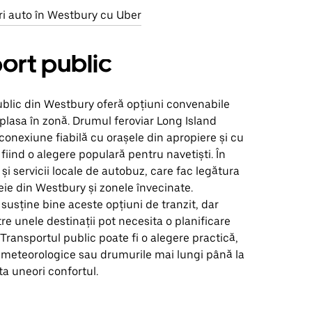
ri auto în Westbury cu Uber
ort public
ublic din Westbury oferă opțiuni convenabile
plasa în zonă. Drumul feroviar Long Island
 conexiune fiabilă cu orașele din apropiere și cu
 fiind o alegere populară pentru navetiști. În
 și servicii locale de autobuz, care fac legătura
heie din Westbury și zonele învecinate.
 susține bine aceste opțiuni de tranzit, dar
tre unele destinații pot necesita o planificare
Transportul public poate fi o alegere practică,
e meteorologice sau drumurile mai lungi până la
ta uneori confortul.