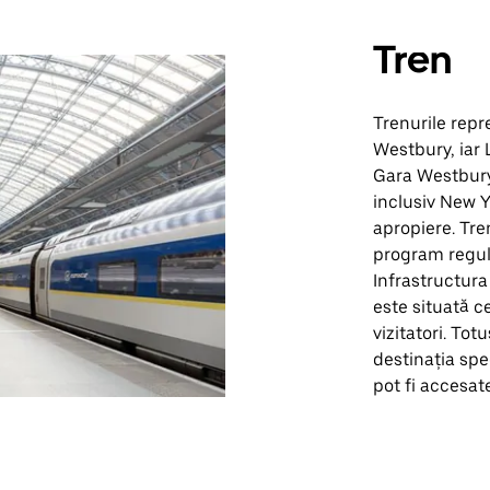
Tren
Trenurile repr
Westbury, iar 
Gara Westbury 
inclusiv New Y
apropiere. Tre
program regula
Infrastructura
este situată ce
vizitatori. Tot
destinația spe
pot fi accesate