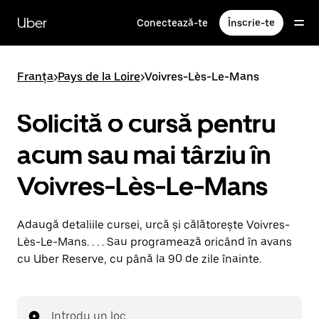
Accesează
direct
Uber
Conectează-te
Înscrie-te
conținutul
principal
Franța
>
Pays de la Loire
>
Voivres-Lès-Le-Mans
Solicită o cursă pentru
acum sau mai târziu în
Voivres-Lès-Le-Mans
Adaugă detaliile cursei, urcă și călătorește Voivres-
Lès-Le-Mans. . . . Sau programează oricând în avans
cu Uber Reserve, cu până la 90 de zile înainte.
Introdu un loc