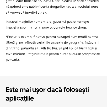
șoferii care folosesc aplicația Uber. În cazul în care consideri
că șoferul este sub influența drogurilor sau a alcoolului, cere-i
să oprească imediat cursa.
În cazul mașinilor comerciale, guvernul poate percepe
impozite suplimentare, care pot crește taxa de drum.
*Prețurile exemplificative pentru pasageri sunt medii pentru
UberX și nu reflectă variațiile cauzate de geografie, întârzieri
din trafic, promoții sau alți factori. Se pot aplica tarife fixe și
taxe minime. Prețurile reale pentru curse și curse programate
pot varia.
Este mai ușor dacă folosești
aplicațiile