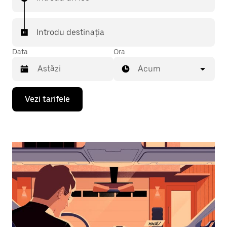
Introdu destinația
Data
Ora
Acum
Pentru
Vezi tarifele
a
deschide
calendarul
și
a
selecta
o
dată,
apasă
pe
tasta
cu
săgeata
îndreptată