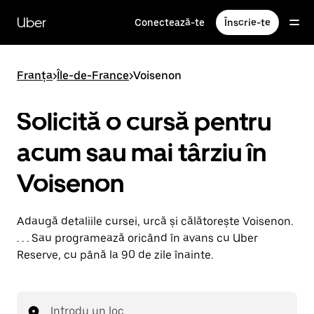
Accesează
direct
Uber
Conectează-te
Înscrie-te
conținutul
principal
Franța
>
Île-de-France
>
Voisenon
Solicită o cursă pentru
acum sau mai târziu în
Voisenon
Adaugă detaliile cursei, urcă și călătorește Voisenon.
. . . Sau programează oricând în avans cu Uber
Reserve, cu până la 90 de zile înainte.
Introdu un loc