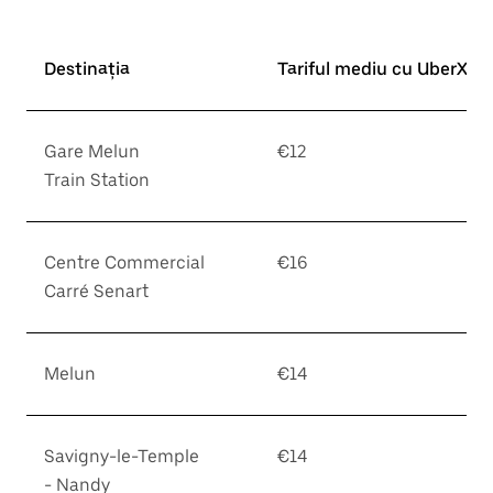
Destinația
Tariful mediu cu UberX*
Gare Melun
€12
Train Station
Centre Commercial
€16
Carré Senart
Melun
€14
Savigny-le-Temple
€14
- Nandy