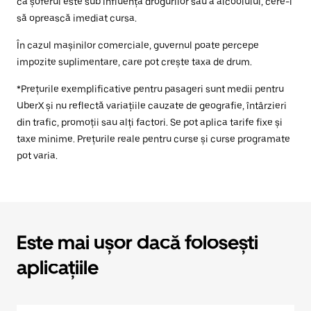
că șoferul este sub influența drogurilor sau a alcoolului, cere-i
să oprească imediat cursa.
În cazul mașinilor comerciale, guvernul poate percepe
impozite suplimentare, care pot crește taxa de drum.
*Prețurile exemplificative pentru pasageri sunt medii pentru
UberX și nu reflectă variațiile cauzate de geografie, întârzieri
din trafic, promoții sau alți factori. Se pot aplica tarife fixe și
taxe minime. Prețurile reale pentru curse și curse programate
pot varia.
Este mai ușor dacă folosești
aplicațiile