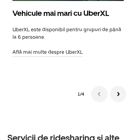
Vehicule mai mari cu UberXL
Căl
UberXL este disponibil pentru grupuri de până
Când 
la 6 persoane.
de g
prop
Află mai multe despre UberXL
Află
1/4
Servicii de ridesharing și alte