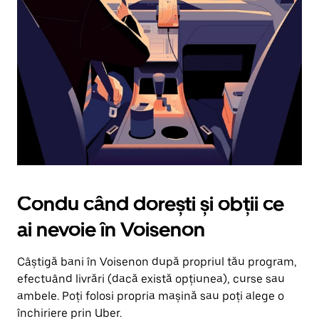
în
jos.
Închide
calendarul
apăsând
pe
butonul
Escape.
Condu când dorești și obții ce
ai nevoie în Voisenon
Câștigă bani în Voisenon după propriul tău program,
efectuând livrări (dacă există opțiunea), curse sau
ambele. Poți folosi propria mașină sau poți alege o
închiriere prin Uber.