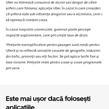
Uber nu tolerează consumul de alcool sau droguri de către
șoferii care folosesc aplicația Uber. În cazul în care consideri
că șoferul este sub influența drogurilor sau a alcoolului, cere-i
să oprească imediat cursa.
În cazul mașinilor comerciale, guvernul poate percepe
impozite suplimentare, care pot crește taxa de drum.
*Prețurile exemplificative pentru pasageri sunt medii pentru
UberX și nu reflectă variațiile cauzate de geografie, întârzieri
din trafic, promoții sau alți factori. Se pot aplica tarife fixe și
taxe minime. Prețurile reale pentru curse și curse programate
pot varia.
Este mai ușor dacă folosești
aplicațiile