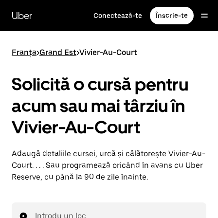
Accesează
direct
Uber
Conectează-te
Înscrie-te
conținutul
principal
Franța
>
Grand Est
>
Vivier-Au-Court
Solicită o cursă pentru
acum sau mai târziu în
Vivier-Au-Court
Adaugă detaliile cursei, urcă și călătorește Vivier-Au-
Court. . . . Sau programează oricând în avans cu Uber
Reserve, cu până la 90 de zile înainte.
Introdu un loc