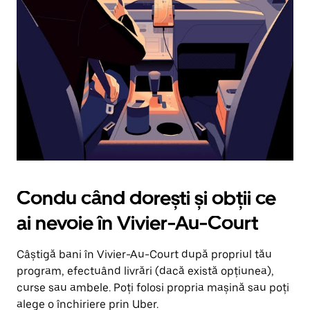
în
jos.
Închide
calendarul
apăsând
pe
butonul
Escape.
Condu când dorești și obții ce
ai nevoie în Vivier-Au-Court
Câștigă bani în Vivier-Au-Court după propriul tău
program, efectuând livrări (dacă există opțiunea),
curse sau ambele. Poți folosi propria mașină sau poți
alege o închiriere prin Uber.