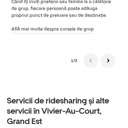
Când îți inviți prietenii sau familia la o călătorie
Dacă
de grup, fiecare persoană poate adăuga
tău,
propriul punct de preluare sau de destinație.
cere
de a
Află mai multe despre cursele de grup
1/3
Servicii de ridesharing și alte
servicii în Vivier-Au-Court,
Grand Est