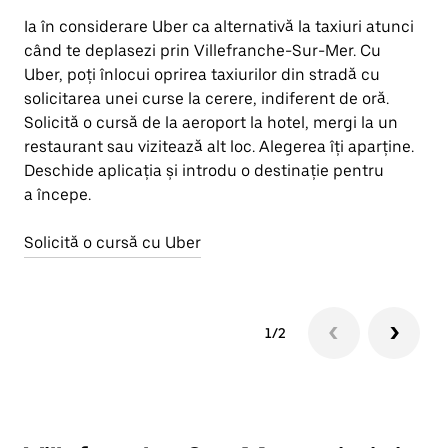
Ia în considerare Uber ca alternativă la taxiuri atunci
Bi
când te deplasezi prin Villefranche-Sur-Mer. Cu
pr
Uber, poți înlocui oprirea taxiurilor din stradă cu
pu
solicitarea unei curse la cerere, indiferent de oră.
ap
Solicită o cursă de la aeroport la hotel, mergi la un
bi
restaurant sau vizitează alt loc. Alegerea îți aparține.
di
Deschide aplicația și introdu o destinație pentru
să
a începe.
ti
Solicită o cursă cu Uber
Af
1/2