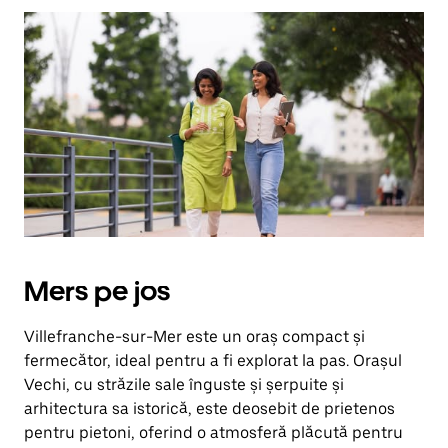
îndreptată
în
jos.
Închide
calendarul
apăsând
pe
butonul
Escape.
Mers pe jos
Villefranche-sur-Mer este un oraș compact și
fermecător, ideal pentru a fi explorat la pas. Orașul
Vechi, cu străzile sale înguste și șerpuite și
arhitectura sa istorică, este deosebit de prietenos
pentru pietoni, oferind o atmosferă plăcută pentru