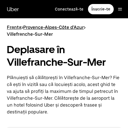
Accesează
direct
Uber
Conectează-te
Înscrie-te
conținutul
principal
Franța
>
Provence-Alpes-Côte d'Azur
>
Villefranche-Sur-Mer
Deplasare în
Villefranche-Sur-Mer
Plănuiești să călătorești în Villefranche-Sur-Mer? Fie
că ești în vizită sau că locuiești acolo, acest ghid te
va ajuta să profiți la maximum de timpul petrecut în
Villefranche-Sur-Mer. Călătorește de la aeroport la
un hotel folosind Uber și descoperă trasee și
destinații populare.