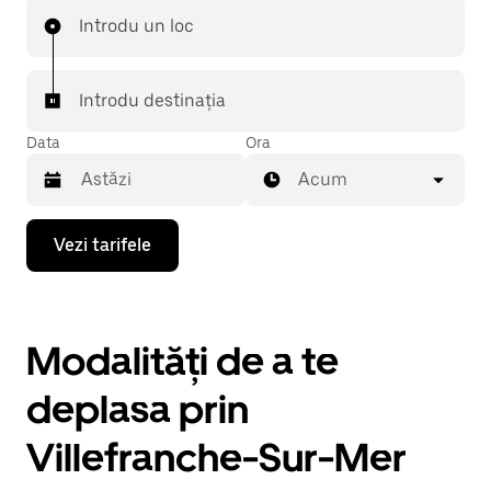
Introdu un loc
Introdu destinația
Data
Ora
Acum
Pentru
Vezi tarifele
a
deschide
calendarul
și
a
Modalități de a te
selecta
o
dată,
deplasa prin
apasă
pe
Villefranche-Sur-Mer
tasta
cu
săgeata