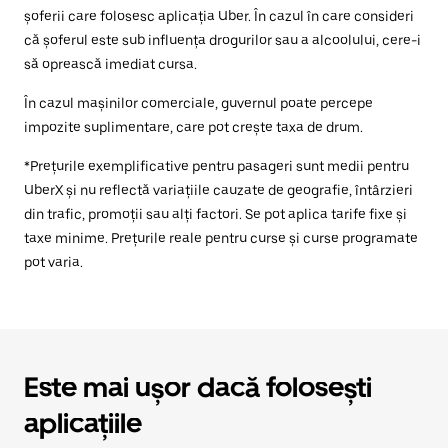
șoferii care folosesc aplicația Uber. În cazul în care consideri
că șoferul este sub influența drogurilor sau a alcoolului, cere-i
să oprească imediat cursa.
În cazul mașinilor comerciale, guvernul poate percepe
impozite suplimentare, care pot crește taxa de drum.
*Prețurile exemplificative pentru pasageri sunt medii pentru
UberX și nu reflectă variațiile cauzate de geografie, întârzieri
din trafic, promoții sau alți factori. Se pot aplica tarife fixe și
taxe minime. Prețurile reale pentru curse și curse programate
pot varia.
Este mai ușor dacă folosești
aplicațiile