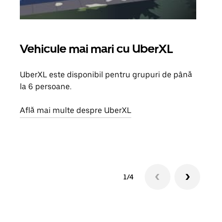
Vehicule mai mari cu UberXL
Căl
UberXL este disponibil pentru grupuri de până
Când 
la 6 persoane.
de g
prop
Află mai multe despre UberXL
Află
1/4