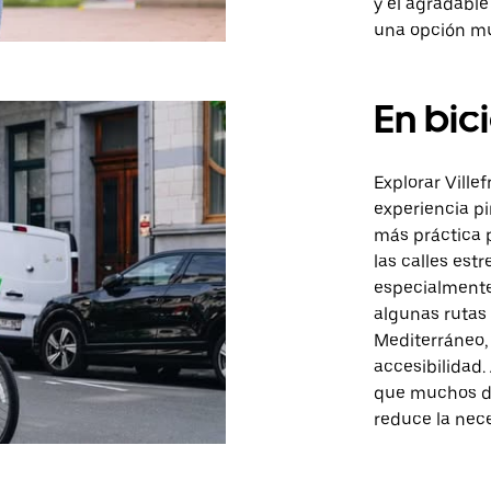
y el agradabl
una opción mu
En bic
Explorar Ville
experiencia p
más práctica p
las calles est
especialmente
algunas rutas
Mediterráneo, l
accesibilidad
que muchos de
reduce la nece