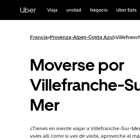
Ir
al
Uber
Viaja
unidad
Negocio
Uber Eats
contenido
principal
Francia
>
Provenza-Alpes-Costa Azul
>
Villefran
Moverse por
Villefranche-S
Mer
¿Tienes en mente viajar a Villefranche-Sur-Mer
vives allí como si vas de visita, aprovecha al m