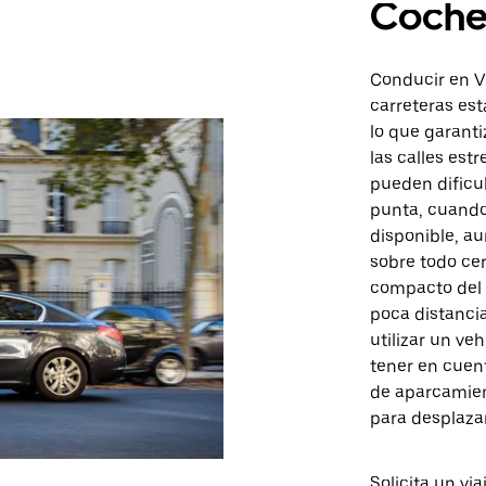
Coch
Conducir en Vi
carreteras est
lo que garanti
las calles est
pueden dificu
punta, cuando
disponible, a
sobre todo cer
compacto del 
poca distancia
utilizar un ve
tener en cuent
de aparcamient
para desplaza
Solicita un vi