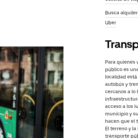
Busca alquile
Uber
Transp
Para quienes v
público es un
localidad est
autobús y tren
cercanos a lo 
infraestructur
acceso a los 
municipio y s
hacen que el t
El terreno y l
transporte púb