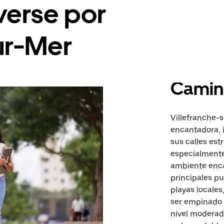
erse por
ur-Mer
Camin
Villefranche-
encantadora, i
sus calles est
especialmente
ambiente enca
principales pu
playas locales
ser empinado 
nivel moderado