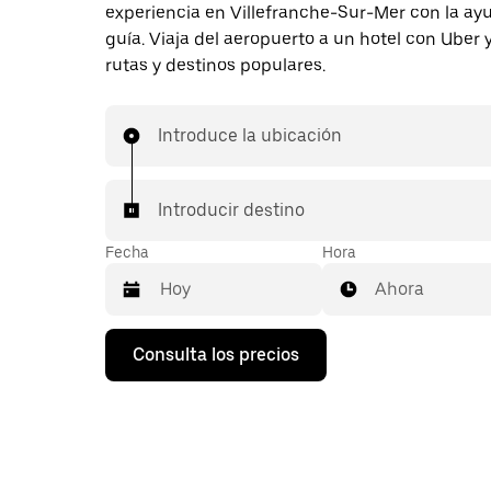
experiencia en Villefranche-Sur-Mer con la ay
guía. Viaja del aeropuerto a un hotel con Uber
rutas y destinos populares.
Introduce la ubicación
Introducir destino
Fecha
Hora
Ahora
Pulsa
Consulta los precios
la
flecha
hacia
abajo
para
abrir
el