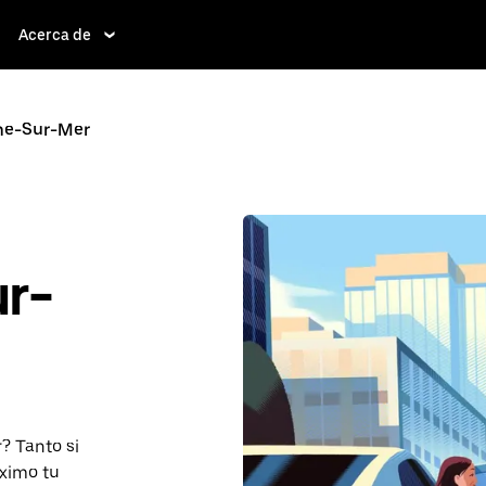
Acerca de
che-Sur-Mer
ur-
? Tanto si
áximo tu