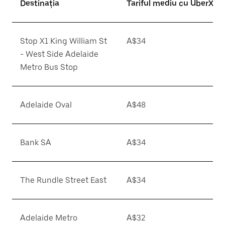
Destinația
Tariful mediu cu UberX*
Stop X1 King William St
A$34
- West Side Adelaide
Metro Bus Stop
Adelaide Oval
A$48
Bank SA
A$34
The Rundle Street East
A$34
Adelaide Metro
A$32