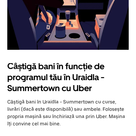
apăsând
pe
butonul
Escape.
Câștigă bani în funcție de
programul tău în Uraidla -
Summertown cu Uber
Câștigă bani în Uraidla - Summertown cu curse,
livrări (dacă este disponibilă) sau ambele. Folosește
propria mașină sau închiriază una prin Uber. Mașina
îți convine cel mai bine.