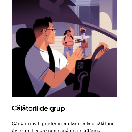
Călătorii de grup
Sol
Când îți inviți prietenii sau familia la o călătorie
Dacă
de grup, fiecare persoană poate adăuga
tău,