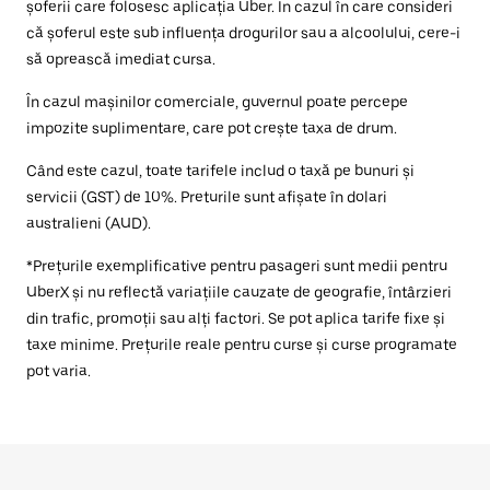
șoferii care folosesc aplicația Uber. În cazul în care consideri
că șoferul este sub influența drogurilor sau a alcoolului, cere-i
să oprească imediat cursa.
În cazul mașinilor comerciale, guvernul poate percepe
impozite suplimentare, care pot crește taxa de drum.
Când este cazul, toate tarifele includ o taxă pe bunuri și
servicii (GST) de 10%. Preturile sunt afișate în dolari
australieni (AUD).
*Prețurile exemplificative pentru pasageri sunt medii pentru
UberX și nu reflectă variațiile cauzate de geografie, întârzieri
din trafic, promoții sau alți factori. Se pot aplica tarife fixe și
taxe minime. Prețurile reale pentru curse și curse programate
pot varia.