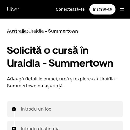
Accesează
direct
Uber
Conectează-te
Înscrie-te
conținutul
principal
Australia
>
Uraidla - Summertown
Solicită o cursă în
Uraidla - Summertown
Adaugă detaliile cursei, urcă și explorează Uraidla -
Summertown cu ușurință.
Introdu un loc
Introdu destinația