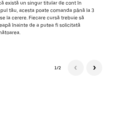
ă există un singur titular de cont în
Opțiunea noa
pul tău, acesta poate comanda până la 3
pentru anumi
se la cerere. Fiecare cursă trebuie să
locații de 
eapă înainte de a putea fi solicitată
ătoarea.
Vezi disponib
1/2