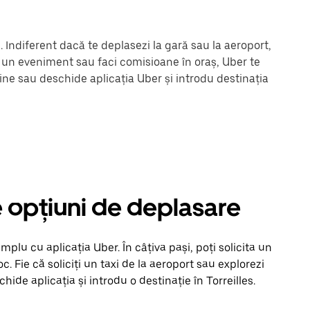
. Indiferent dacă te deplasezi la gară sau la aeroport,
la un eveniment sau faci comisioane în oraș, Uber te
ine sau deschide aplicația Uber și introdu destinația
lte opțiuni de deplasare
mplu cu aplicația Uber. În câțiva pași, poți solicita un
loc. Fie că soliciți un taxi de la aeroport sau explorezi
ide aplicația și introdu o destinație în Torreilles.