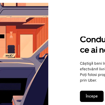
Condu 
ce ai n
Câștigă bani î
efectuând livr
Poți folosi pr
prin Uber.
Începe