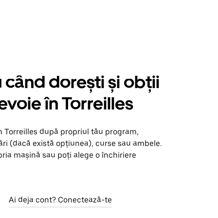
când dorești și obții
evoie în Torreilles
n Torreilles după propriul tău program,
ări (dacă există opțiunea), curse sau ambele.
opria mașină sau poți alege o închiriere
Ai deja cont? Conectează-te