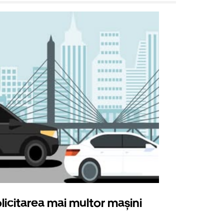
licitarea mai multor mașini
Uber Shu