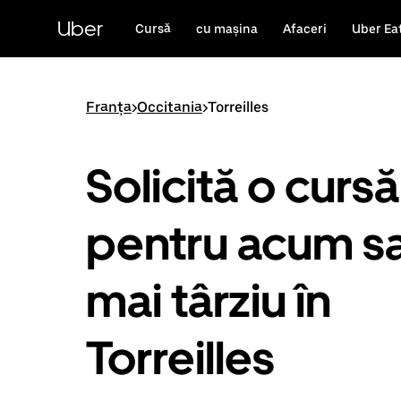
Accesează
direct
Uber
Cursă
cu mașina
Afaceri
Uber Ea
conținutul
principal
Franța
>
Occitania
>
Torreilles
Solicită o cursă
pentru acum s
mai târziu în
Torreilles