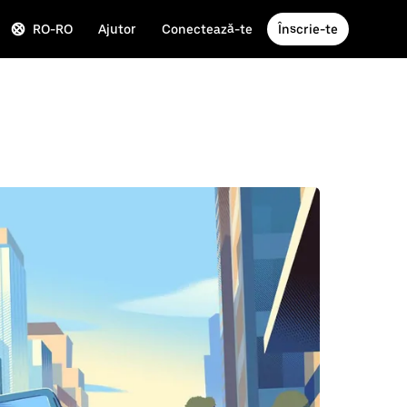
RO-RO
Ajutor
Conectează-te
Înscrie-te