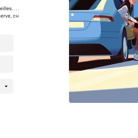
les. . . .
erve, cu