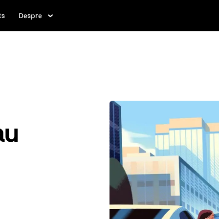
ts
Despre
au