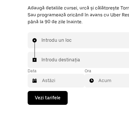
Adaugă detaliile cursei, urcă și călătorește Torreil
Sau programează oricând în avans cu Uber Res
până la 90 de zile înainte.
Introdu un loc
Introdu destinația
Data
Ora
Acum
Pentru
Vezi tarifele
a
deschide
calendarul
și
a
selecta