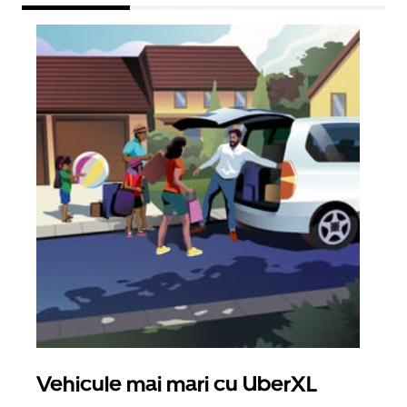
Vehicule mai mari cu UberXL
Căl