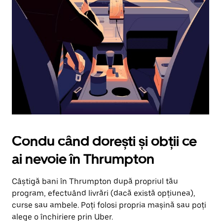
în
jos.
Închide
calendarul
apăsând
pe
butonul
Escape.
Condu când dorești și obții ce
ai nevoie în Thrumpton
Câștigă bani în Thrumpton după propriul tău
program, efectuând livrări (dacă există opțiunea),
curse sau ambele. Poți folosi propria mașină sau poți
alege o închiriere prin Uber.