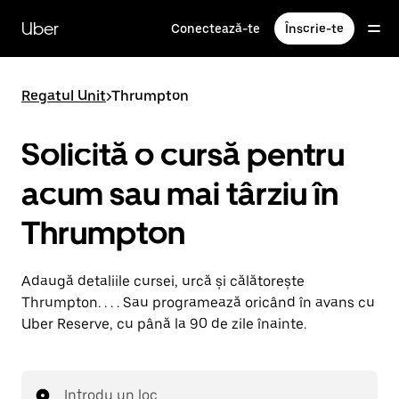
Accesează
direct
Uber
Conectează-te
Înscrie-te
conținutul
principal
Regatul Unit
>
Thrumpton
Solicită o cursă pentru
acum sau mai târziu în
Thrumpton
Adaugă detaliile cursei, urcă și călătorește
Thrumpton. . . . Sau programează oricând în avans cu
Uber Reserve, cu până la 90 de zile înainte.
Introdu un loc