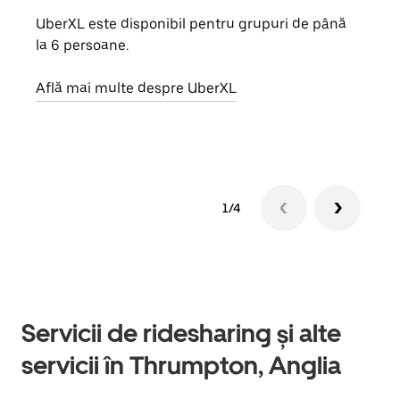
UberXL este disponibil pentru grupuri de până
Când 
la 6 persoane.
de g
prop
Află mai multe despre UberXL
Află
1/4
Servicii de ridesharing și alte
servicii în Thrumpton, Anglia