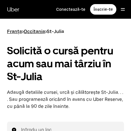
Accesează
direct
Uber
Conectează-te
Înscrie-te
conținutul
principal
Franța
>
Occitania
>
St-Julia
Solicită o cursă pentru
acum sau mai târziu în
St-Julia
Adaugă detaliile cursei, urcă și călătorește St-Julia. . .
. Sau programează oricând în avans cu Uber Reserve,
cu până la 90 de zile înainte.
Introdu un loc