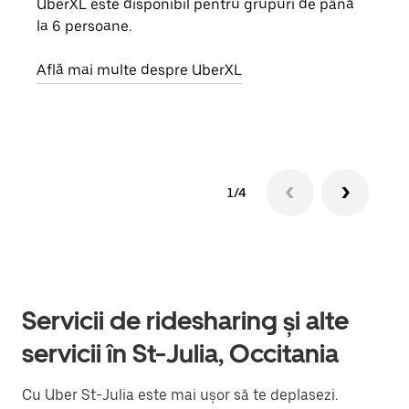
UberXL este disponibil pentru grupuri de până
Când 
la 6 persoane.
de g
prop
Află mai multe despre UberXL
Află
1/4
Servicii de ridesharing și alte
servicii în St-Julia, Occitania
Cu Uber St-Julia este mai ușor să te deplasezi.