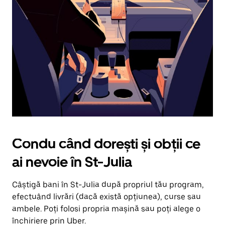
în
jos.
Închide
calendarul
apăsând
pe
butonul
Escape.
Condu când dorești și obții ce
ai nevoie în St-Julia
Câștigă bani în St-Julia după propriul tău program,
efectuând livrări (dacă există opțiunea), curse sau
ambele. Poți folosi propria mașină sau poți alege o
închiriere prin Uber.