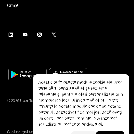
Orașe
Acest site folosește module cookie ale unor
terțe părți pentru a vă afișa reclame
relevante și pentru a oferi personalizare prin
memorarea locului în care vă aflați. Puteți
©
2026
Uber Technologies Inc.
renunța la aceste module cookie selectând
butonul „Dezactivați” de mai jos. Dacă aveți
un cont Uber, puteți renunța la „vânzarea”
sau „distribuirea” datelor dvs.
aici
.
Confidențialitate
Accesibilitate
Termeni și condiții