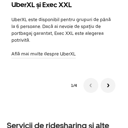
UberXL și Exec XXL
Căl
UberXL este disponibil pentru grupuri de până
Când 
la 6 persoane. Dacă ai nevoie de spațiu de
de g
portbagaj garantat, Exec XXL este alegerea
prop
potrivită.
Află
Află mai multe despre UberXL
1/4
Servicii de ridesharing și alte