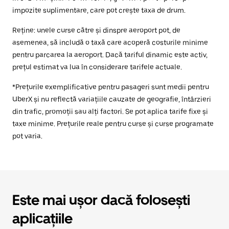
impozite suplimentare, care pot crește taxa de drum.
Reține: unele curse către și dinspre aeroport pot, de
asemenea, să includă o taxă care acoperă costurile minime
pentru parcarea la aeroport. Dacă tariful dinamic este activ,
prețul estimat va lua în considerare tarifele actuale.
*Prețurile exemplificative pentru pasageri sunt medii pentru
UberX și nu reflectă variațiile cauzate de geografie, întârzieri
din trafic, promoții sau alți factori. Se pot aplica tarife fixe și
taxe minime. Prețurile reale pentru curse și curse programate
pot varia.
Este mai ușor dacă folosești
aplicațiile