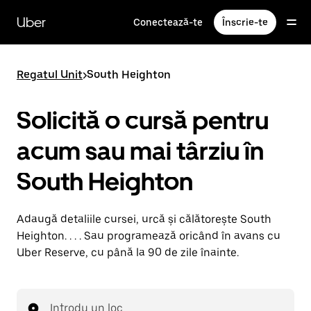
Accesează
direct
Uber
Conectează-te
Înscrie-te
conținutul
principal
Regatul Unit
>
South Heighton
Solicită o cursă pentru
acum sau mai târziu în
South Heighton
Adaugă detaliile cursei, urcă și călătorește South
Heighton. . . . Sau programează oricând în avans cu
Uber Reserve, cu până la 90 de zile înainte.
Introdu un loc