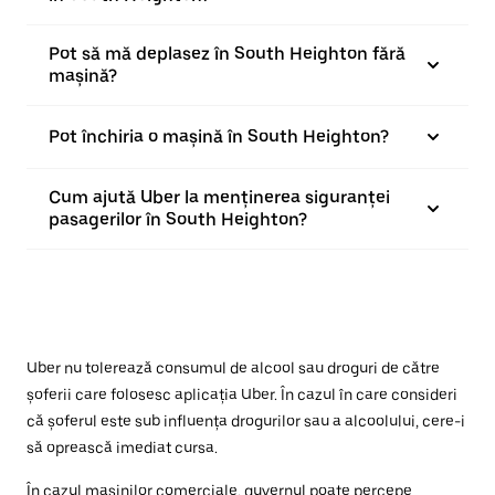
Pot să mă deplasez în South Heighton fără
mașină?
Pot închiria o mașină în South Heighton?
Cum ajută Uber la menținerea siguranței
pasagerilor în South Heighton?
Uber nu tolerează consumul de alcool sau droguri de către
șoferii care folosesc aplicația Uber. În cazul în care consideri
că șoferul este sub influența drogurilor sau a alcoolului, cere-i
să oprească imediat cursa.
În cazul mașinilor comerciale, guvernul poate percepe