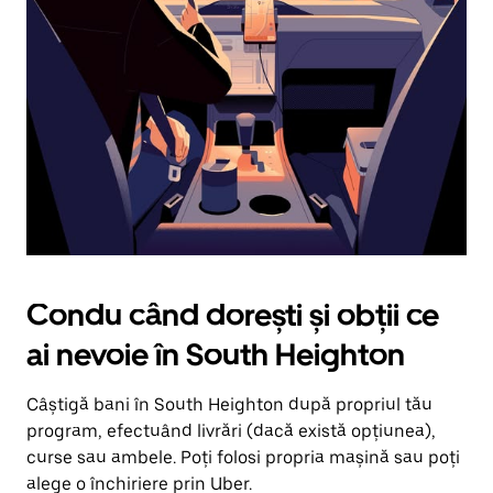
în
jos.
Închide
calendarul
apăsând
pe
butonul
Escape.
Condu când dorești și obții ce
ai nevoie în South Heighton
Câștigă bani în South Heighton după propriul tău
program, efectuând livrări (dacă există opțiunea),
curse sau ambele. Poți folosi propria mașină sau poți
alege o închiriere prin Uber.