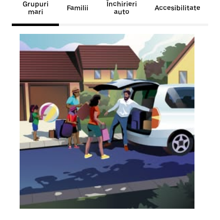
Grupuri
Închirieri
Familii
Accesibilitate
mari
auto