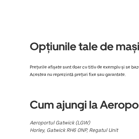
și
a
selecta
o
dată,
apasă
pe
tasta
Opțiunile tale de maș
cu
săgeata
îndreptată
în
jos.
Prețurile afișate sunt doar cu titlu de exemplu și se ba
Închide
Acestea nu reprezintă prețuri fixe sau garantate.
calendarul
apăsând
pe
butonul
Escape.
Cum ajungi la Aerop
Aeroportul Gatwick (LGW)
Horley, Gatwick RH6 0NP, Regatul Unit