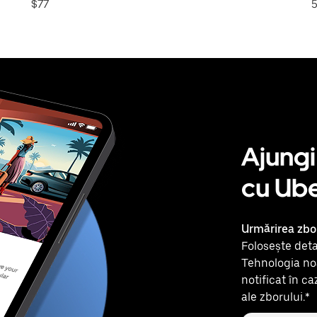
$77
5
Ajungi
cu Ube
Urmărirea zbo
Folosește detal
Tehnologia noa
notificat în ca
ale zborului.*