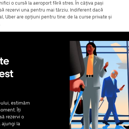
fici o cursă la aeroport fără stres. În câțiva pași
să rezervi una pentru mai târziu. Indiferent dacă
l, Uber are opțiuni pentru tine: de la curse private și
.
te
est
pului, estimăm
oment. Îți
ă rezervi o
 ajungi la