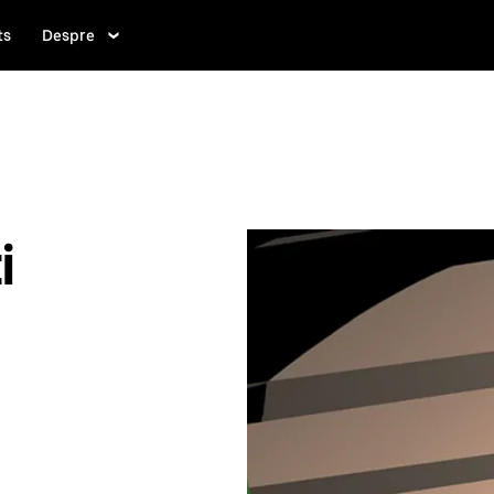
ts
Despre
i