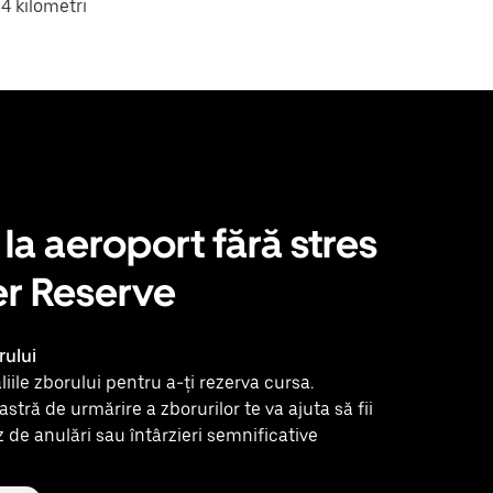
4 kilometri
 la aeroport fără stres
r Reserve
rului
iile zborului pentru a-ți rezerva cursa.
stră de urmărire a zborurilor te va ajuta să fii
z de anulări sau întârzieri semnificative