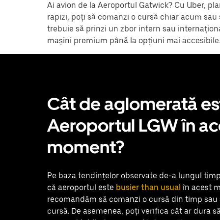
Ai avion de la Aeroportul Gatwick? Cu Uber, plani
rapizi, poți să comanzi o cursă chiar acum sau 
trebuie să prinzi un zbor intern sau internaționa
mașini premium până la opțiuni mai accesibile
Cât de aglomerată es
Aeroportul LGW în ac
moment?
Pe baza tendințelor observate de-a lungul tim
că aeroportul este
busier than usual
în acest m
recomandăm să comanzi o cursă din timp sau s
cursă. De asemenea, poți verifica cât ar dura să