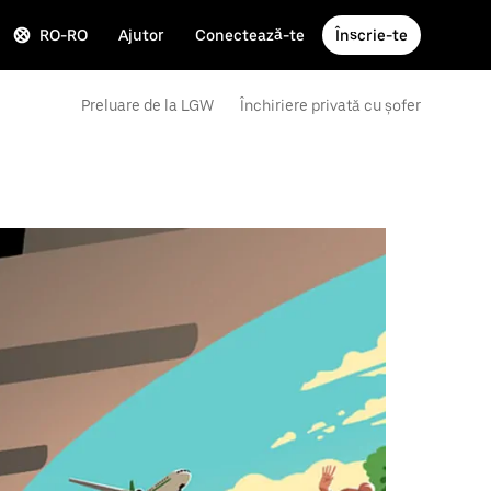
RO-RO
Ajutor
Conectează-te
Înscrie-te
Preluare de la LGW
Închiriere privată cu șofer