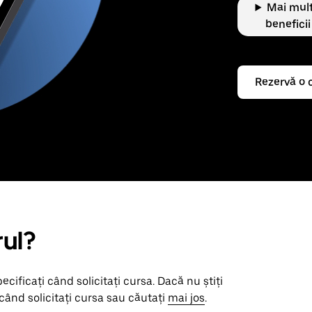
Mai mul
beneficii
Rezervă o 
rul?
pecificați când solicitați cursa. Dacă nu știți
când solicitați cursa sau căutați
mai jos
.