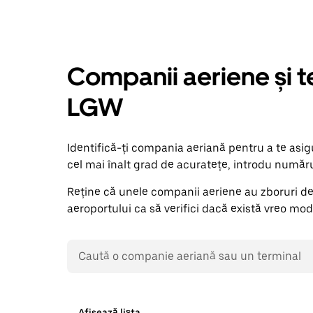
Companii aeriene și t
LGW
Identifică-ți compania aeriană pentru a te asig
cel mai înalt grad de acuratețe, introdu număru
Reține că unele companii aeriene au zboruri de 
aeroportului ca să verifici dacă există vreo modi
Afișează lista