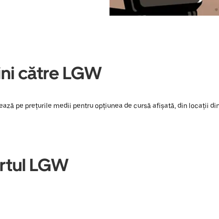
ini către LGW
zează pe prețurile medii pentru opțiunea de cursă afișată, din locații d
ortul LGW