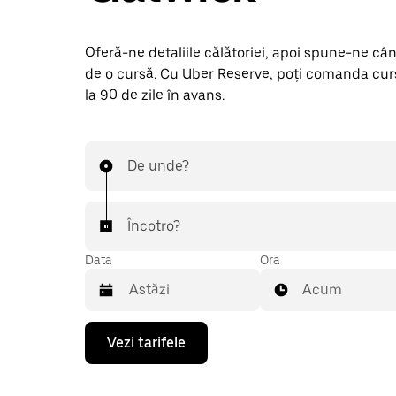
Oferă-ne detaliile călătoriei, apoi spune-ne câ
de o cursă. Cu Uber Reserve, poți comanda cu
la 90 de zile în avans.
De unde?
Încotro?
Data
Ora
Acum
Pentru
Vezi tarifele
a
deschide
calendarul