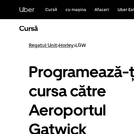
Accesează
direct
Uber
Cursă
cu mașina
Afaceri
Uber Ea
conținutul
principal
Cursă
Regatul Unit
>
Horley
>
LGW
Programează-ț
cursa către
Aeroportul
Gatwick