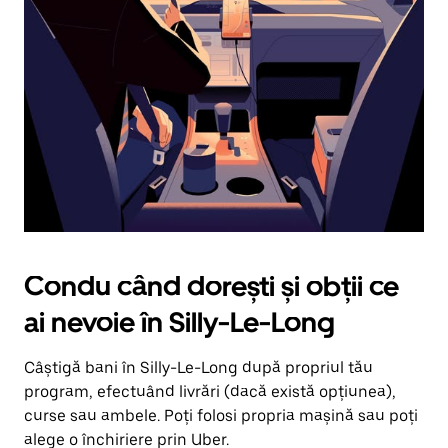
în
jos.
Închide
calendarul
apăsând
pe
butonul
Escape.
Condu când dorești și obții ce
ai nevoie în Silly-Le-Long
Câștigă bani în Silly-Le-Long după propriul tău
program, efectuând livrări (dacă există opțiunea),
curse sau ambele. Poți folosi propria mașină sau poți
alege o închiriere prin Uber.