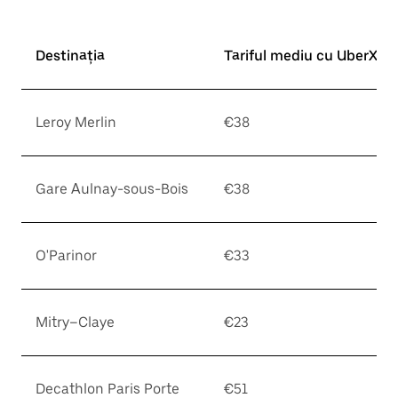
Destinația
Tariful mediu cu UberX*
Leroy Merlin
€38
Gare Aulnay-sous-Bois
€38
O'Parinor
€33
Mitry–Claye
€23
Decathlon Paris Porte
€51