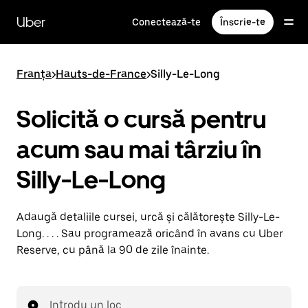
Accesează
direct
Uber
Conectează-te
Înscrie-te
conținutul
principal
Franța
>
Hauts-de-France
>
Silly-Le-Long
Solicită o cursă pentru
acum sau mai târziu în
Silly-Le-Long
Adaugă detaliile cursei, urcă și călătorește Silly-Le-
Long. . . . Sau programează oricând în avans cu Uber
Reserve, cu până la 90 de zile înainte.
Introdu un loc