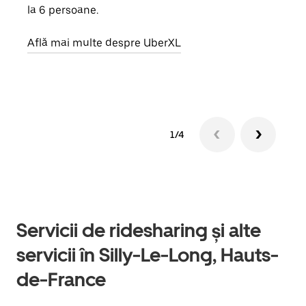
la 6 persoane.
de g
prop
Află mai multe despre UberXL
Află
1/4
Servicii de ridesharing și alte
servicii în Silly-Le-Long, Hauts-
de-France