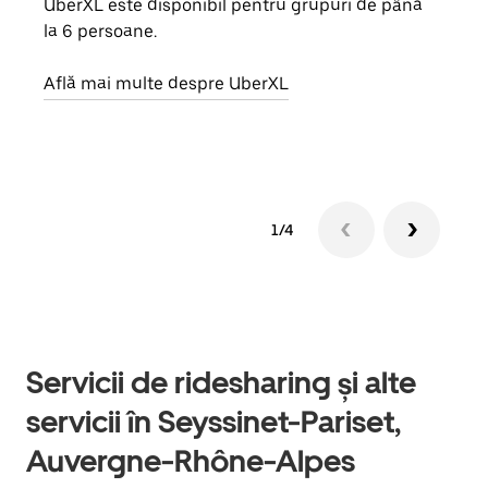
UberXL este disponibil pentru grupuri de până
Când 
la 6 persoane.
de g
prop
Află mai multe despre UberXL
Află
1/4
Servicii de ridesharing și alte
servicii în Seyssinet-Pariset,
Auvergne-Rhône-Alpes