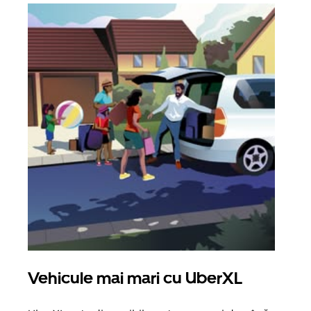
Vehicule mai mari cu UberXL
Căl