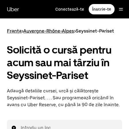
Accesează
direct
Uber
Conectează-te
Înscrie-te
conținutul
principal
Franța
>
Auvergne-Rhône-Alpes
>
Seyssinet-Pariset
Solicită o cursă pentru
acum sau mai târziu în
Seyssinet-Pariset
Adaugă detaliile cursei, urcă și călătorește
Seyssinet-Pariset. . . . Sau programează oricând în
avans cu Uber Reserve, cu până la 90 de zile înainte.
Introdu un loc