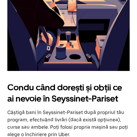
în
jos.
Închide
calendarul
apăsând
pe
butonul
Escape.
Condu când dorești și obții ce
ai nevoie în Seyssinet-Pariset
Câștigă bani în Seyssinet-Pariset după propriul tău
program, efectuând livrări (dacă există opțiunea),
curse sau ambele. Poți folosi propria mașină sau poți
alege o închiriere prin Uber.