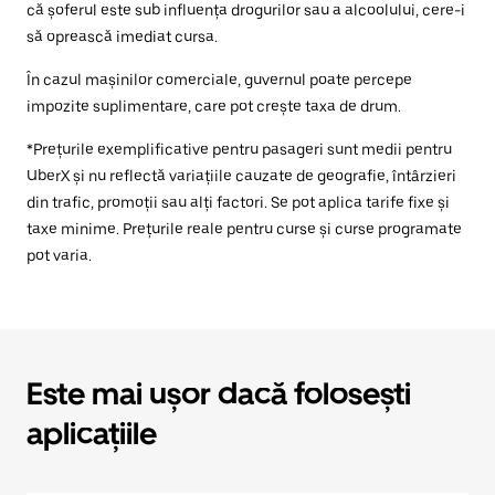
că șoferul este sub influența drogurilor sau a alcoolului, cere-i
să oprească imediat cursa.
În cazul mașinilor comerciale, guvernul poate percepe
impozite suplimentare, care pot crește taxa de drum.
*Prețurile exemplificative pentru pasageri sunt medii pentru
UberX și nu reflectă variațiile cauzate de geografie, întârzieri
din trafic, promoții sau alți factori. Se pot aplica tarife fixe și
taxe minime. Prețurile reale pentru curse și curse programate
pot varia.
Este mai ușor dacă folosești
aplicațiile