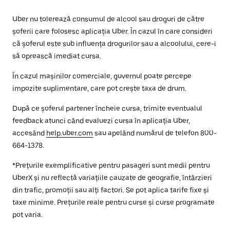
Uber nu tolerează consumul de alcool sau droguri de către
șoferii care folosesc aplicația Uber. În cazul în care consideri
că șoferul este sub influența drogurilor sau a alcoolului, cere-i
să oprească imediat cursa.
În cazul mașinilor comerciale, guvernul poate percepe
impozite suplimentare, care pot crește taxa de drum.
După ce șoferul partener încheie cursa, trimite eventualul
feedback atunci când evaluezi cursa în aplicația Uber,
accesând
help.uber.com
sau apelând numărul de telefon 800-
664-1378.
*Prețurile exemplificative pentru pasageri sunt medii pentru
UberX și nu reflectă variațiile cauzate de geografie, întârzieri
din trafic, promoții sau alți factori. Se pot aplica tarife fixe și
taxe minime. Prețurile reale pentru curse și curse programate
pot varia.