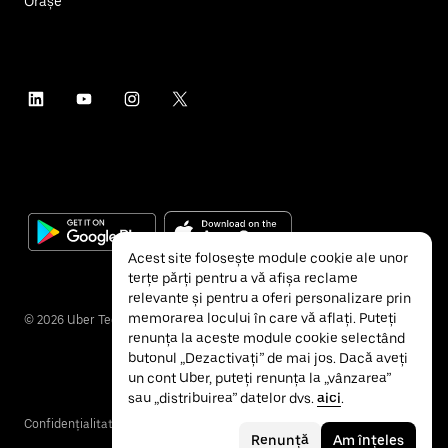
Orașe
Acest site folosește module cookie ale unor
terțe părți pentru a vă afișa reclame
relevante și pentru a oferi personalizare prin
memorarea locului în care vă aflați. Puteți
©
2026
Uber Technologies Inc.
renunța la aceste module cookie selectând
butonul „Dezactivați” de mai jos. Dacă aveți
un cont Uber, puteți renunța la „vânzarea”
sau „distribuirea” datelor dvs.
aici
.
Confidențialitate
Accesibilitate
Termeni și condiții
Renunță
Am înțeles