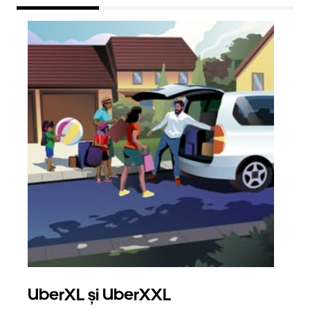
UberXL și UberXXL
Căl