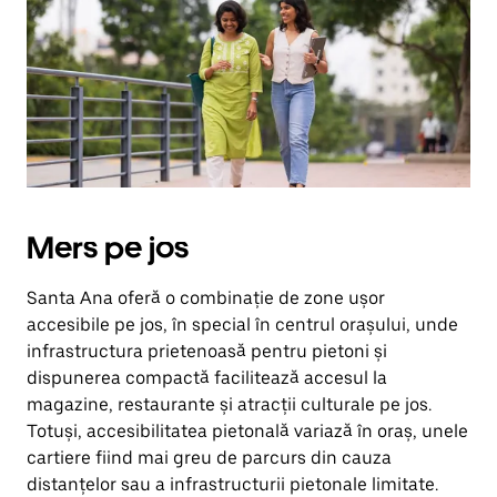
în
jos.
Închide
calendarul
apăsând
pe
butonul
Escape.
Mers pe jos
Santa Ana oferă o combinație de zone ușor
accesibile pe jos, în special în centrul orașului, unde
infrastructura prietenoasă pentru pietoni și
dispunerea compactă facilitează accesul la
magazine, restaurante și atracții culturale pe jos.
Totuși, accesibilitatea pietonală variază în oraș, unele
cartiere fiind mai greu de parcurs din cauza
distanțelor sau a infrastructurii pietonale limitate.