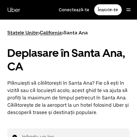
Accesează
direct
Uber
Conectează-te
Înscrie-te
conținutul
principal
Statele Unite
>
California
>
Santa Ana
Deplasare în Santa Ana,
CA
Plănuiești să călătorești în Santa Ana? Fie că ești în
vizită sau că locuiești acolo, acest ghid te va ajuta să
profiți la maximum de timpul petrecut în Santa Ana.
Călătorește de la aeroport la un hotel folosind Uber și
descoperă trasee și destinații populare.
Introdu un loc