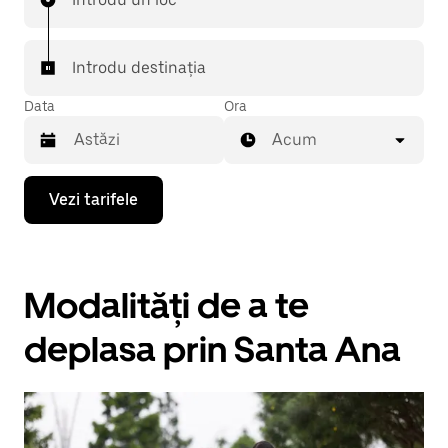
Introdu destinația
Data
Ora
Acum
Pentru
Vezi tarifele
a
deschide
calendarul
și
a
Modalități de a te
selecta
o
dată,
deplasa prin Santa Ana
apasă
pe
tasta
cu
săgeata
îndreptată