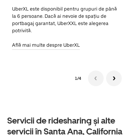
UberXL este disponibil pentru grupuri de până
Când 
la 6 persoane. Dacă ai nevoie de spațiu de
de g
portbagaj garantat, UberXXL este alegerea
prop
potrivită.
Află
Află mai multe despre UberXL
1/4
Servicii de ridesharing și alte
servicii în Santa Ana, California