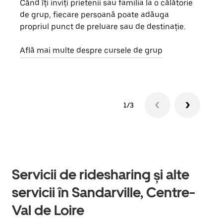
Când îți inviți prietenii sau familia la o călătorie
Dacă
de grup, fiecare persoană poate adăuga
tău,
propriul punct de preluare sau de destinație.
cere
de a
Află mai multe despre cursele de grup
1/3
Servicii de ridesharing și alte
servicii în Sandarville, Centre-
Val de Loire