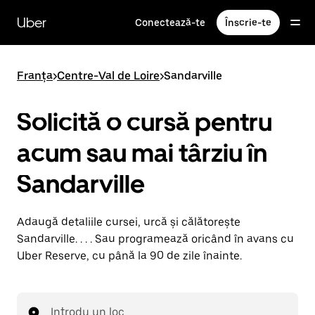
Accesează
direct
Uber
Conectează-te
Înscrie-te
conținutul
principal
Franța
>
Centre-Val de Loire
>
Sandarville
Solicită o cursă pentru
acum sau mai târziu în
Sandarville
Adaugă detaliile cursei, urcă și călătorește
Sandarville. . . . Sau programează oricând în avans cu
Uber Reserve, cu până la 90 de zile înainte.
Introdu un loc