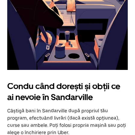
în
jos.
Închide
calendarul
apăsând
pe
butonul
Escape.
Condu când dorești și obții ce
ai nevoie în Sandarville
Câștigă bani în Sandarville după propriul tău
program, efectuând livrări (dacă există opțiunea),
curse sau ambele. Poți folosi propria mașină sau poți
alege o închiriere prin Uber.