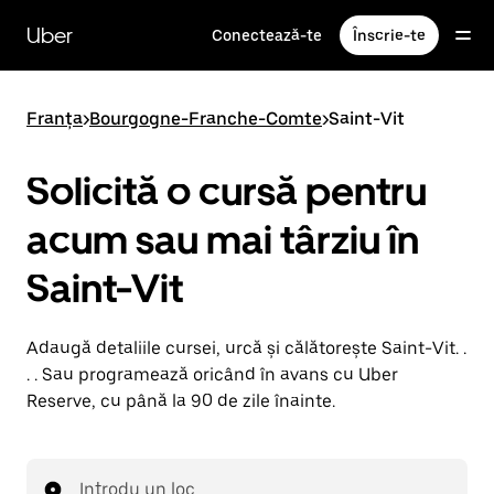
Accesează
direct
Uber
Conectează-te
Înscrie-te
conținutul
principal
Franța
>
Bourgogne-Franche-Comte
>
Saint-Vit
Solicită o cursă pentru
acum sau mai târziu în
Saint-Vit
Adaugă detaliile cursei, urcă și călătorește Saint-Vit. .
. . Sau programează oricând în avans cu Uber
Reserve, cu până la 90 de zile înainte.
Introdu un loc