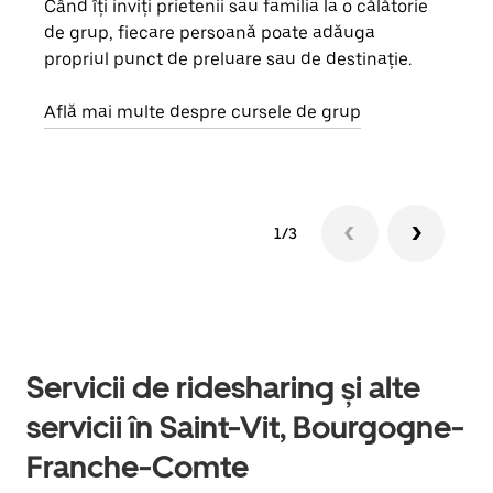
Când îți inviți prietenii sau familia la o călătorie
Dacă
de grup, fiecare persoană poate adăuga
tău,
propriul punct de preluare sau de destinație.
cere
de a
Află mai multe despre cursele de grup
1/3
Servicii de ridesharing și alte
servicii în Saint-Vit, Bourgogne-
Franche-Comte