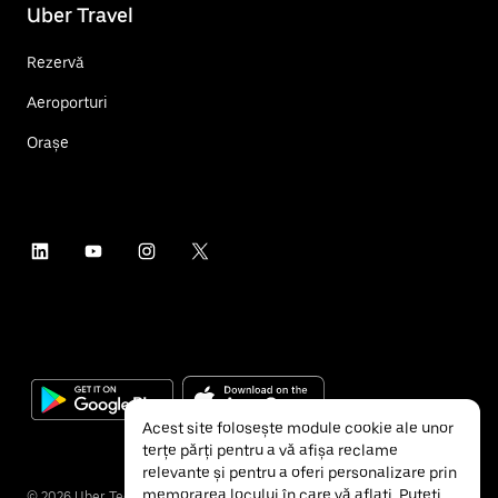
Uber Travel
Rezervă
Aeroporturi
Orașe
Acest site folosește module cookie ale unor
terțe părți pentru a vă afișa reclame
relevante și pentru a oferi personalizare prin
memorarea locului în care vă aflați. Puteți
©
2026
Uber Technologies Inc.