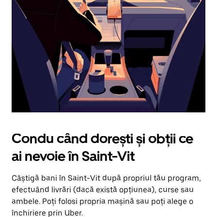
în
jos.
Închide
calendarul
apăsând
pe
butonul
Escape.
Condu când dorești și obții ce
ai nevoie în Saint-Vit
Câștigă bani în Saint-Vit după propriul tău program,
efectuând livrări (dacă există opțiunea), curse sau
ambele. Poți folosi propria mașină sau poți alege o
închiriere prin Uber.