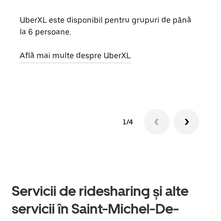
UberXL este disponibil pentru grupuri de până
Când 
la 6 persoane.
de g
prop
Află mai multe despre UberXL
Află
1/4
Servicii de ridesharing și alte
servicii în Saint-Michel-De-