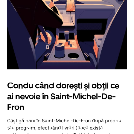
în
jos.
Închide
calendarul
apăsând
pe
butonul
Escape.
Condu când dorești și obții ce
ai nevoie în Saint-Michel-De-
Fron
Câștigă bani în Saint-Michel-De-Fron după propriul
tău program, efectuând livrări (dacă există