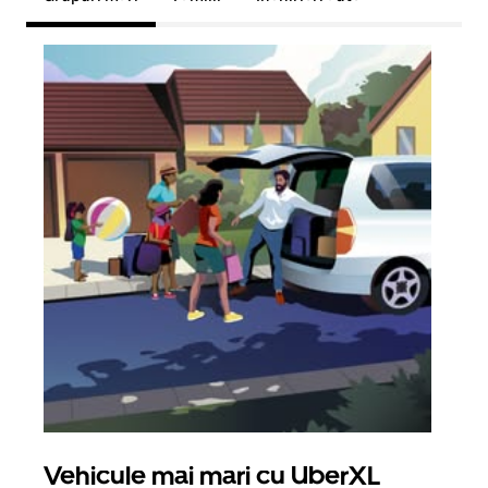
Vehicule mai mari cu UberXL
Căl