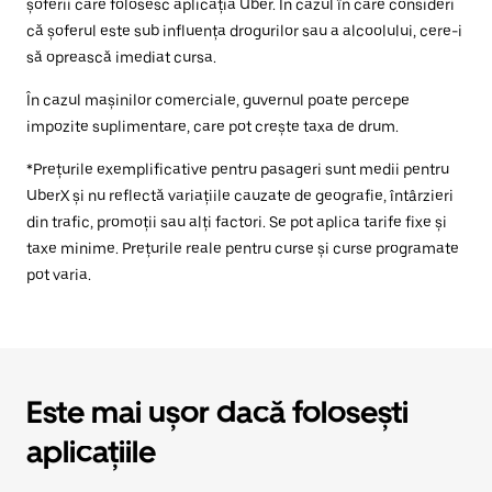
șoferii care folosesc aplicația Uber. În cazul în care consideri
că șoferul este sub influența drogurilor sau a alcoolului, cere-i
să oprească imediat cursa.
În cazul mașinilor comerciale, guvernul poate percepe
impozite suplimentare, care pot crește taxa de drum.
*Prețurile exemplificative pentru pasageri sunt medii pentru
UberX și nu reflectă variațiile cauzate de geografie, întârzieri
din trafic, promoții sau alți factori. Se pot aplica tarife fixe și
taxe minime. Prețurile reale pentru curse și curse programate
pot varia.
Este mai ușor dacă folosești
aplicațiile