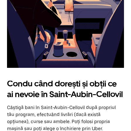
în
jos.
Închide
calendarul
apăsând
pe
butonul
Escape.
Condu când dorești și obții ce
ai nevoie în Saint-Aubin-Cellovil
Câștigă bani în Saint-Aubin-Cellovil după propriul
tău program, efectuând livrări (dacă există
opțiunea), curse sau ambele. Poți folosi propria
mașină sau poți alege o închiriere prin Uber.