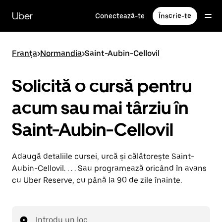
Accesează
direct
Uber
Conectează-te
Înscrie-te
conținutul
principal
Franța
>
Normandia
>
Saint-Aubin-Cellovil
Solicită o cursă pentru
acum sau mai târziu în
Saint-Aubin-Cellovil
Adaugă detaliile cursei, urcă și călătorește Saint-
Aubin-Cellovil. . . . Sau programează oricând în avans
cu Uber Reserve, cu până la 90 de zile înainte.
Introdu un loc