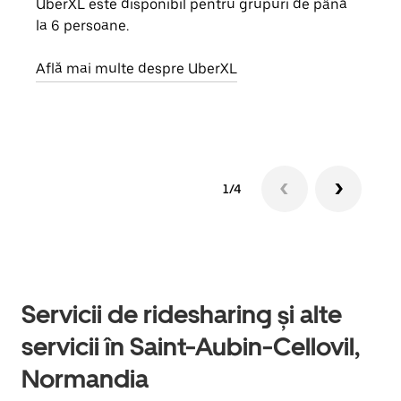
UberXL este disponibil pentru grupuri de până
Când 
la 6 persoane.
de g
prop
Află mai multe despre UberXL
Află
1/4
Servicii de ridesharing și alte
servicii în Saint-Aubin-Cellovil,
Normandia