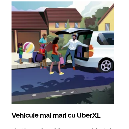
Vehicule mai mari cu UberXL
Căl