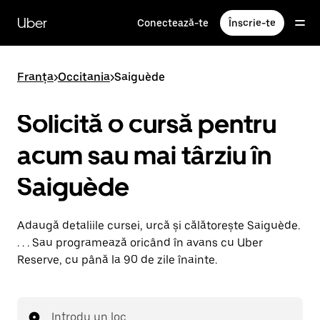
Accesează
direct
Uber
Conectează-te
Înscrie-te
conținutul
principal
Franța
>
Occitania
>
Saiguède
Solicită o cursă pentru
acum sau mai târziu în
Saiguède
Adaugă detaliile cursei, urcă și călătorește Saiguède.
. . . Sau programează oricând în avans cu Uber
Reserve, cu până la 90 de zile înainte.
Introdu un loc