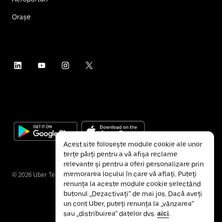
Orașe
Acest site folosește module cookie ale unor
terțe părți pentru a vă afișa reclame
relevante și pentru a oferi personalizare prin
memorarea locului în care vă aflați. Puteți
©
2026
Uber Technologies Inc.
renunța la aceste module cookie selectând
butonul „Dezactivați” de mai jos. Dacă aveți
un cont Uber, puteți renunța la „vânzarea”
sau „distribuirea” datelor dvs.
aici
.