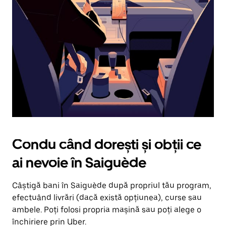
în
jos.
Închide
calendarul
apăsând
pe
butonul
Escape.
Condu când dorești și obții ce
ai nevoie în Saiguède
Câștigă bani în Saiguède după propriul tău program,
efectuând livrări (dacă există opțiunea), curse sau
ambele. Poți folosi propria mașină sau poți alege o
închiriere prin Uber.