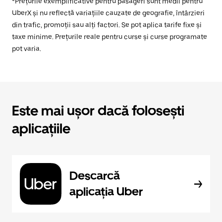
*Prețurile exemplificative pentru pasageri sunt medii pentru
UberX și nu reflectă variațiile cauzate de geografie, întârzieri
din trafic, promoții sau alți factori. Se pot aplica tarife fixe și
taxe minime. Prețurile reale pentru curse și curse programate
pot varia.
Este mai ușor dacă folosești
aplicațiile
Descarcă
aplicația Uber