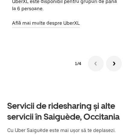
UberXL este disponibil pentru grupuri de până
Când 
la 6 persoane.
de g
prop
Află mai multe despre UberXL
Află
1/4
Servicii de ridesharing și alte
servicii în Saiguède, Occitania
Cu Uber Saiguède este mai ușor să te deplasezi.