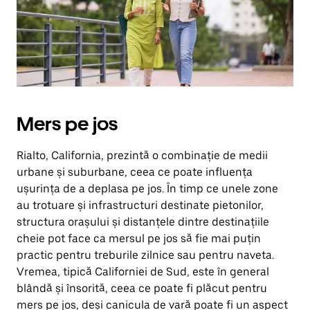
Închide
calendarul
apăsând
pe
butonul
Escape.
Mers pe jos
Rialto, California, prezintă o combinație de medii
urbane și suburbane, ceea ce poate influența
ușurința de a deplasa pe jos. În timp ce unele zone
au trotuare și infrastructuri destinate pietonilor,
structura orașului și distanțele dintre destinațiile
cheie pot face ca mersul pe jos să fie mai puțin
practic pentru treburile zilnice sau pentru naveta.
Vremea, tipică Californiei de Sud, este în general
blândă și însorită, ceea ce poate fi plăcut pentru
mers pe jos, deși canicula de vară poate fi un aspect