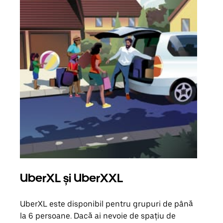
UberXL și UberXXL
Căl
UberXL este disponibil pentru grupuri de până
Când 
la 6 persoane. Dacă ai nevoie de spațiu de
de g