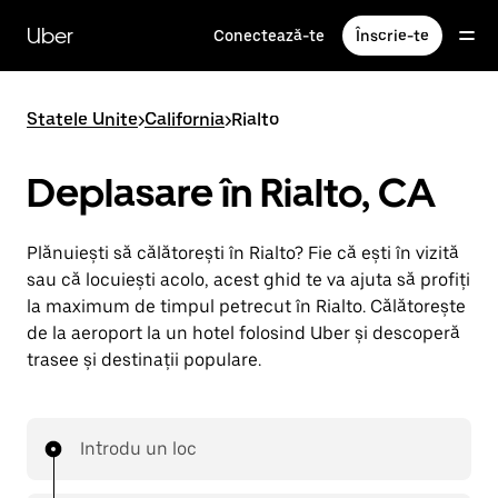
Accesează
direct
Uber
Conectează-te
Înscrie-te
conținutul
principal
Statele Unite
>
California
>
Rialto
Deplasare în Rialto, CA
Plănuiești să călătorești în Rialto? Fie că ești în vizită
sau că locuiești acolo, acest ghid te va ajuta să profiți
la maximum de timpul petrecut în Rialto. Călătorește
de la aeroport la un hotel folosind Uber și descoperă
trasee și destinații populare.
Introdu un loc