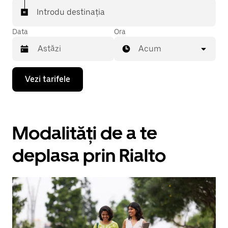
Introdu destinația
Data
Ora
Acum
Pentru
Vezi tarifele
a
deschide
calendarul
și
a
Modalități de a te
selecta
o
dată,
deplasa prin Rialto
apasă
pe
tasta
cu
săgeata
îndreptată
în
jos.