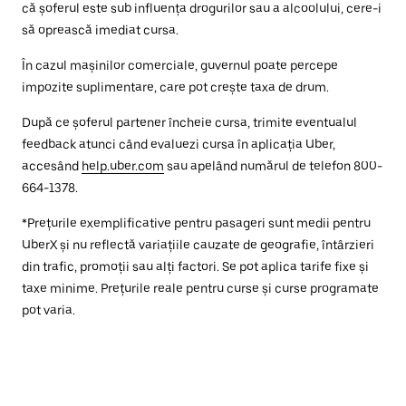
că șoferul este sub influența drogurilor sau a alcoolului, cere-i
să oprească imediat cursa.
În cazul mașinilor comerciale, guvernul poate percepe
impozite suplimentare, care pot crește taxa de drum.
După ce șoferul partener încheie cursa, trimite eventualul
feedback atunci când evaluezi cursa în aplicația Uber,
accesând
help.uber.com
sau apelând numărul de telefon 800-
664-1378.
*Prețurile exemplificative pentru pasageri sunt medii pentru
UberX și nu reflectă variațiile cauzate de geografie, întârzieri
din trafic, promoții sau alți factori. Se pot aplica tarife fixe și
taxe minime. Prețurile reale pentru curse și curse programate
pot varia.