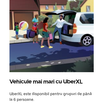
Vehicule mai mari cu UberXL
Căl
UberXL este disponibil pentru grupuri de până
Când 
la 6 persoane.
de g
prop