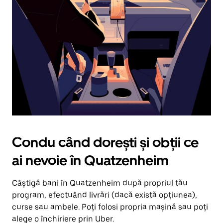
în
jos.
Închide
calendarul
apăsând
pe
butonul
Escape.
Condu când dorești și obții ce
ai nevoie în Quatzenheim
Câștigă bani în Quatzenheim după propriul tău
program, efectuând livrări (dacă există opțiunea),
curse sau ambele. Poți folosi propria mașină sau poți
alege o închiriere prin Uber.