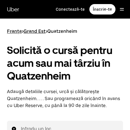
Accesează
direct
Uber
Conectează-te
Înscrie-te
conținutul
principal
Franța
>
Grand Est
>
Quatzenheim
Solicită o cursă pentru
acum sau mai târziu în
Quatzenheim
Adaugă detaliile cursei, urcă și călătorește
Quatzenheim. . . . Sau programează oricând în avans
cu Uber Reserve, cu până la 90 de zile înainte.
Introdu un loc