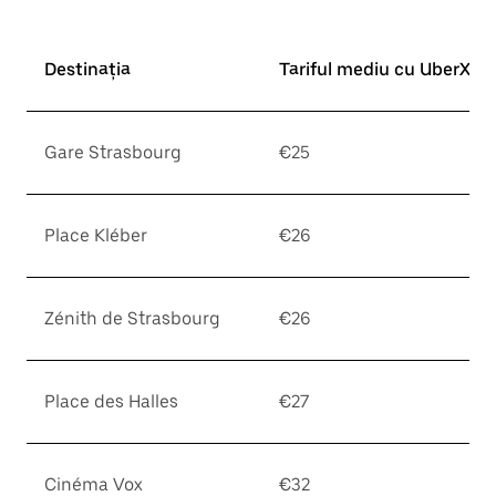
Destinația
Tariful mediu cu UberX*
Gare Strasbourg
€25
Place Kléber
€26
Zénith de Strasbourg
€26
Place des Halles
€27
Cinéma Vox
€32