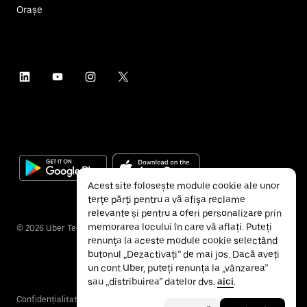
Orașe
Acest site folosește module cookie ale unor
terțe părți pentru a vă afișa reclame
relevante și pentru a oferi personalizare prin
memorarea locului în care vă aflați. Puteți
©
2026
Uber Technologies Inc.
renunța la aceste module cookie selectând
butonul „Dezactivați” de mai jos. Dacă aveți
un cont Uber, puteți renunța la „vânzarea”
sau „distribuirea” datelor dvs.
aici
.
Confidențialitate
Accesibilitate
Termeni și condiții