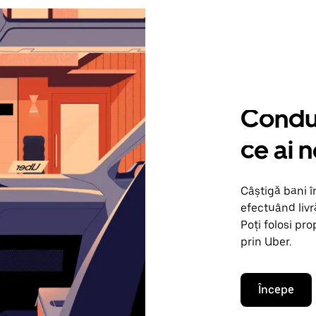
Condu 
ce ai 
Câștigă bani 
efectuând livr
Poți folosi pr
prin Uber.
Începe