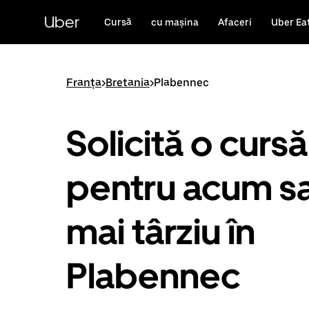
Accesează
direct
Uber
Cursă
cu mașina
Afaceri
Uber Ea
conținutul
principal
Franța
>
Bretania
>
Plabennec
Solicită o cursă
pentru acum s
mai târziu în
Plabennec