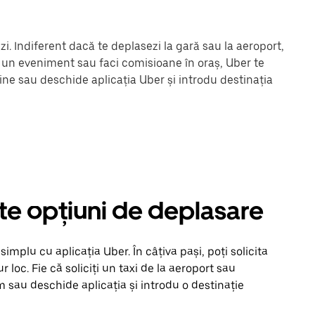
. Indiferent dacă te deplasezi la gară sau la aeroport,
la un eveniment sau faci comisioane în oraș, Uber te
ine sau deschide aplicația Uber și introdu destinația
lte opțiuni de deplasare
mplu cu aplicația Uber. În câțiva pași, poți solicita
ur loc. Fie că soliciți un taxi de la aeroport sau
m sau deschide aplicația și introdu o destinație