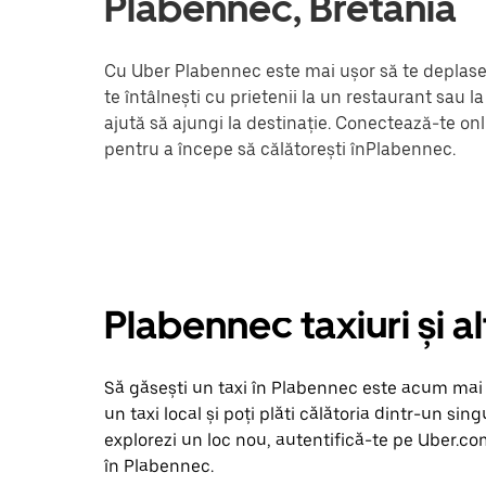
Plabennec, Bretania
Cu Uber Plabennec este mai ușor să te deplasezi
te întâlnești cu prietenii la un restaurant sau 
ajută să ajungi la destinație. Conectează-te onl
pentru a începe să călătorești înPlabennec.
Plabennec taxiuri și a
Să găsești un taxi în Plabennec este acum mai si
un taxi local și poți plăti călătoria dintr-un sing
explorezi un loc nou, autentifică-te pe Uber.co
în Plabennec.