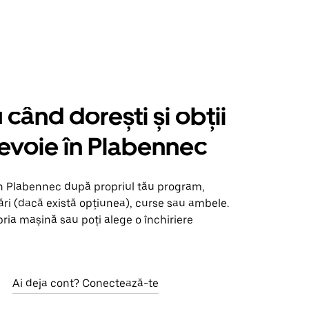
când dorești și obții
nevoie în Plabennec
în Plabennec după propriul tău program,
ări (dacă există opțiunea), curse sau ambele.
opria mașină sau poți alege o închiriere
Ai deja cont? Conectează-te