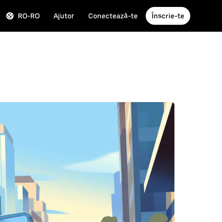
RO-RO
Ajutor
Conectează-te
Înscrie-te