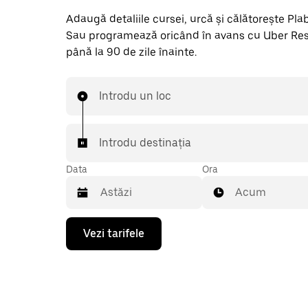
Adaugă detaliile cursei, urcă și călătorește Plabe
Sau programează oricând în avans cu Uber Res
până la 90 de zile înainte.
Introdu un loc
Introdu destinația
Data
Ora
Acum
Pentru
Vezi tarifele
a
deschide
calendarul
și
a
selecta