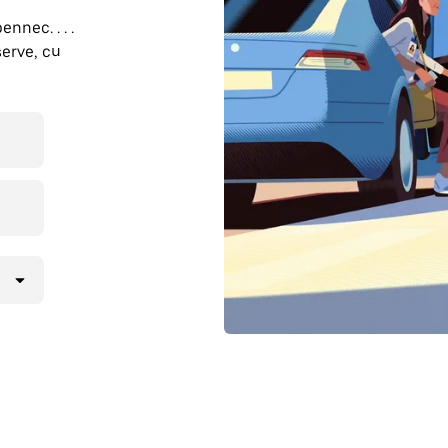
nnec. . . .
erve, cu