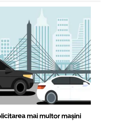
licitarea mai multor mașini
Uber Shu