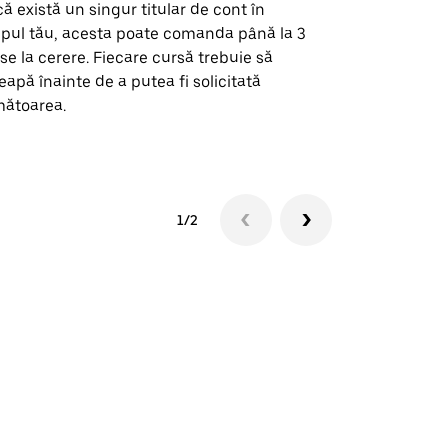
ă există un singur titular de cont în
Opțiunea noa
pul tău, acesta poate comanda până la 3
pentru anumi
se la cerere. Fiecare cursă trebuie să
locații de 
eapă înainte de a putea fi solicitată
ătoarea.
Vezi disponib
1/2