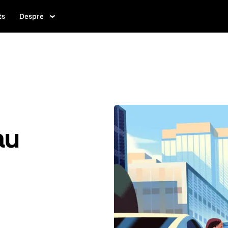
ts
Despre
au