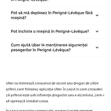
Pot să mă deplasez în Parigné-Lévêque fără
mașină?
Pot închiria o mașină în Parigné-Lévêque?
Cum ajută Uber la menținerea siguranței
pasagerilor în Parigné-Lévêque?
Uber nu tolerează consumul de alcool sau droguri de către
șoferii care folosesc aplicația Uber. În cazul în care consideri
că șoferul este sub influența drogurilor sau a alcoolului, cere-i
să oprească imediat cursa.
În cazul mașinilor comerciale, guvernul poate percepe