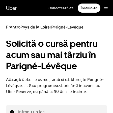
Accesează
direct
Uber
Conectează-te
Înscrie-te
conținutul
principal
Franța
>
Pays de la Loire
>
Parigné-Lévêque
Solicită o cursă pentru
acum sau mai târziu în
Parigné-Lévêque
Adaugă detaliile cursei, urcă și călătorește Parigné-
Lévêque. . . . Sau programează oricând în avans cu
Uber Reserve, cu până la 90 de zile înainte.
Introdu un loc