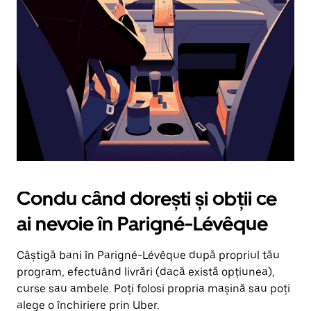
în
jos.
Închide
calendarul
apăsând
pe
butonul
Escape.
Condu când dorești și obții ce
ai nevoie în Parigné-Lévêque
Câștigă bani în Parigné-Lévêque după propriul tău
program, efectuând livrări (dacă există opțiunea),
curse sau ambele. Poți folosi propria mașină sau poți
alege o închiriere prin Uber.