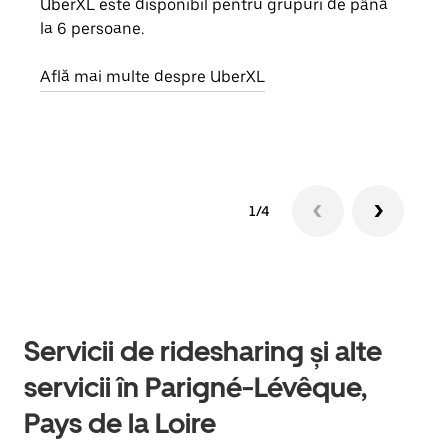
UberXL este disponibil pentru grupuri de până
Când 
la 6 persoane.
de g
prop
Află mai multe despre UberXL
Află
1/4
Servicii de ridesharing și alte
servicii în Parigné-Lévêque,
Pays de la Loire