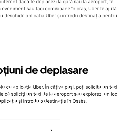
iferent dacă te deplasezi la gară sau la aeroport, te
un eveniment sau faci comisioane în oraș, Uber te ajută
au deschide aplicația Uber și introdu destinația pentru
opțiuni de deplasare
cu aplicația Uber. În câțiva pași, poți solicita un taxi
Fie că soliciți un taxi de la aeroport sau explorezi un loc
licația și introdu o destinație în Ossès.