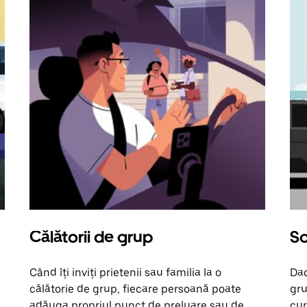
Călătorii de grup
So
Când îți inviți prietenii sau familia la o
Dac
călătorie de grup, fiecare persoană poate
gru
adăuga propriul punct de preluare sau de
cur