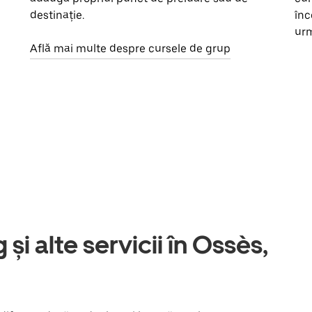
destinație.
înc
urm
Află mai multe despre cursele de grup
 și alte servicii în Ossès,