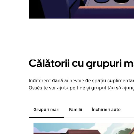
Călătorii cu grupuri m
Indiferent dacă ai nevoie de spațiu suplimentar
Ossès te vor ajuta pe tine și grupul tău să ajung
Grupuri mari
Familii
Închirieri auto