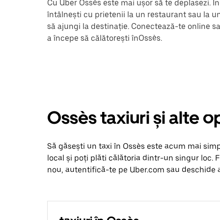
Cu Uber Ossès este mai ușor să te deplasezi. Ind
întâlnești cu prietenii la un restaurant sau la 
să ajungi la destinație. Conectează-te online s
a începe să călătorești înOssès.
Ossès taxiuri și alte 
Să găsești un taxi în Ossès este acum mai simplu 
local și poți plăti călătoria dintr-un singur loc. 
nou, autentifică-te pe Uber.com sau deschide ap