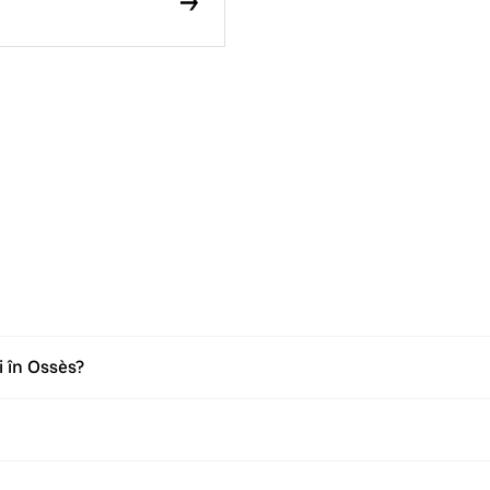
i în Ossès?