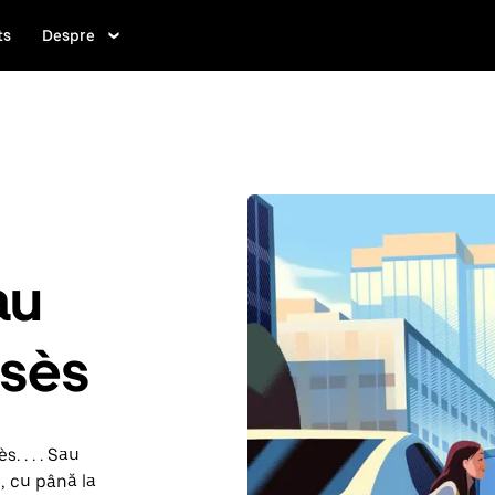
ts
Despre
au
ssès
. . . . Sau
, cu până la