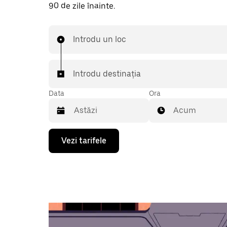
90 de zile înainte.
Introdu un loc
Introdu destinația
Data
Ora
Acum
Pentru
Vezi tarifele
a
deschide
calendarul
și
a
selecta
o
dată,
apasă
pe