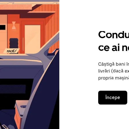
Condu 
ce ai 
Câștigă bani 
livrări (dacă e
propria mașină
Începe