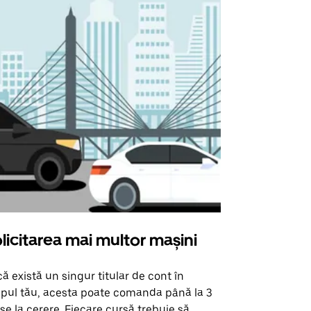
licitarea mai multor mașini
Uber Shu
ă există un singur titular de cont în
Opțiunea noa
pul tău, acesta poate comanda până la 3
pentru anumi
se la cerere. Fiecare cursă trebuie să
locații de 