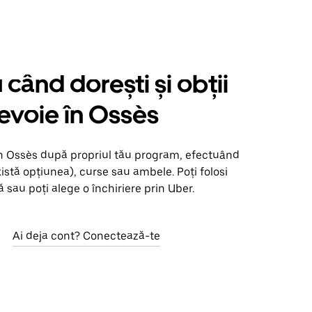
când dorești și obții
nevoie în Ossès
în Ossès după propriul tău program, efectuând
xistă opțiunea), curse sau ambele. Poți folosi
 sau poți alege o închiriere prin Uber.
Ai deja cont? Conectează-te