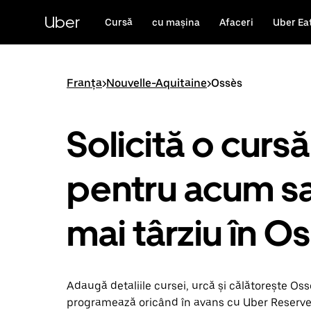
Accesează
direct
Uber
Cursă
cu mașina
Afaceri
Uber Ea
conținutul
principal
Franța
>
Nouvelle-Aquitaine
>
Ossès
Solicită o cursă
pentru acum s
mai târziu în O
Adaugă detaliile cursei, urcă și călătorește Ossès
programează oricând în avans cu Uber Reserve