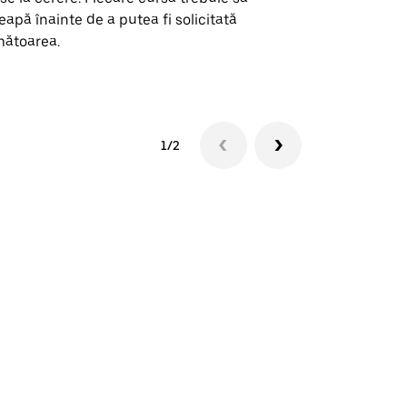
eapă înainte de a putea fi solicitată
ătoarea.
Vezi disponib
1/2