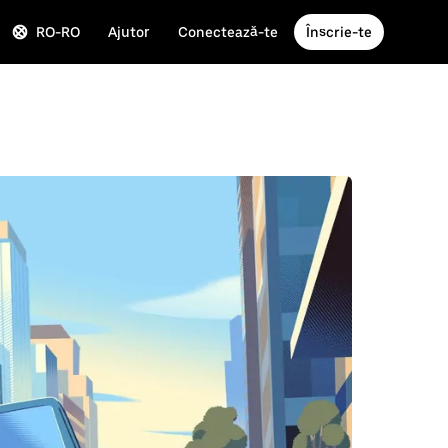
RO-RO
Ajutor
Conectează-te
Înscrie-te