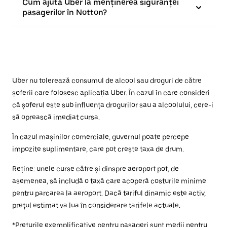
Cum ajută Uber la menținerea siguranței
pasagerilor în Notton?
Uber nu tolerează consumul de alcool sau droguri de către
șoferii care folosesc aplicația Uber. În cazul în care consideri
că șoferul este sub influența drogurilor sau a alcoolului, cere-i
să oprească imediat cursa.
În cazul mașinilor comerciale, guvernul poate percepe
impozite suplimentare, care pot crește taxa de drum.
Reține: unele curse către și dinspre aeroport pot, de
asemenea, să includă o taxă care acoperă costurile minime
pentru parcarea la aeroport. Dacă tariful dinamic este activ,
prețul estimat va lua în considerare tarifele actuale.
*Prețurile exemplificative pentru pasageri sunt medii pentru