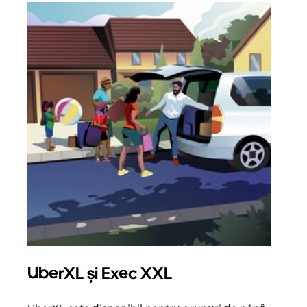
UberXL și Exec XXL
Căl