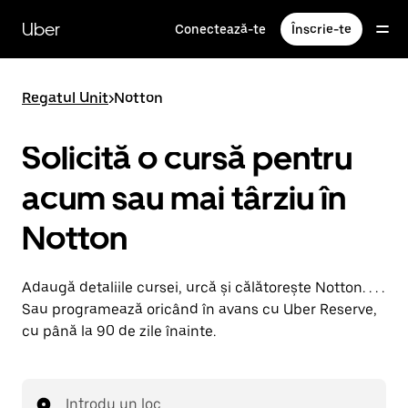
Accesează
direct
Uber
Conectează-te
Înscrie-te
conținutul
principal
Regatul Unit
>
Notton
Solicită o cursă pentru
acum sau mai târziu în
Notton
Adaugă detaliile cursei, urcă și călătorește Notton. . . .
Sau programează oricând în avans cu Uber Reserve,
cu până la 90 de zile înainte.
Introdu un loc