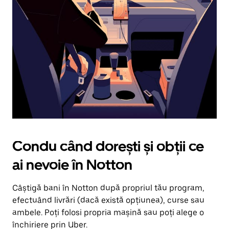
în
jos.
Închide
calendarul
apăsând
pe
butonul
Escape.
Condu când dorești și obții ce
ai nevoie în Notton
Câștigă bani în Notton după propriul tău program,
efectuând livrări (dacă există opțiunea), curse sau
ambele. Poți folosi propria mașină sau poți alege o
închiriere prin Uber.