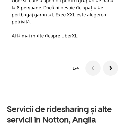
UberXL este disponibil pentru grupuri de până
Când 
la 6 persoane. Dacă ai nevoie de spațiu de
de g
portbagaj garantat, Exec XXL este alegerea
prop
potrivită.
Află
Află mai multe despre UberXL
1/4
Servicii de ridesharing și alte
servicii în Notton, Anglia