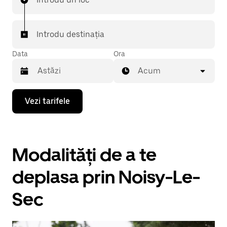
Introdu destinația
Data
Ora
Acum
Pentru
Vezi tarifele
a
deschide
calendarul
și
a
Modalități de a te
selecta
o
dată,
deplasa prin Noisy-Le-
apasă
pe
Sec
tasta
cu
săgeata
îndreptată