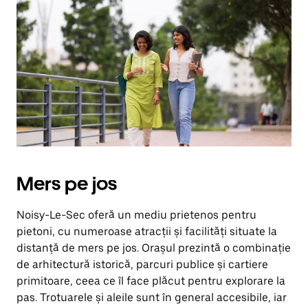
în
jos.
Închide
calendarul
apăsând
pe
butonul
Escape.
Mers pe jos
Noisy-Le-Sec oferă un mediu prietenos pentru
pietoni, cu numeroase atracții și facilități situate la
distanță de mers pe jos. Orașul prezintă o combinație
de arhitectură istorică, parcuri publice și cartiere
primitoare, ceea ce îl face plăcut pentru explorare la
pas. Trotuarele și aleile sunt în general accesibile, iar