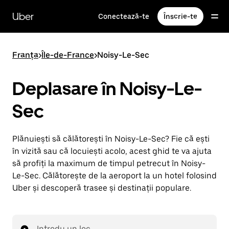
Accesează
direct
Uber
Conectează-te
Înscrie-te
conținutul
principal
Franța
>
Île-de-France
>
Noisy-Le-Sec
Deplasare în Noisy-Le-
Sec
Plănuiești să călătorești în Noisy-Le-Sec? Fie că ești
în vizită sau că locuiești acolo, acest ghid te va ajuta
să profiți la maximum de timpul petrecut în Noisy-
Le-Sec. Călătorește de la aeroport la un hotel folosind
Uber și descoperă trasee și destinații populare.
Introdu un loc