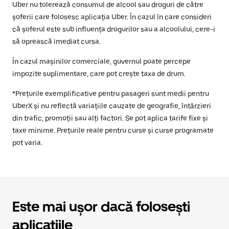
Uber nu tolerează consumul de alcool sau droguri de către
șoferii care folosesc aplicația Uber. În cazul în care consideri
că șoferul este sub influența drogurilor sau a alcoolului, cere-i
să oprească imediat cursa.
În cazul mașinilor comerciale, guvernul poate percepe
impozite suplimentare, care pot crește taxa de drum.
*Prețurile exemplificative pentru pasageri sunt medii pentru
UberX și nu reflectă variațiile cauzate de geografie, întârzieri
din trafic, promoții sau alți factori. Se pot aplica tarife fixe și
taxe minime. Prețurile reale pentru curse și curse programate
pot varia.
Este mai ușor dacă folosești
aplicațiile