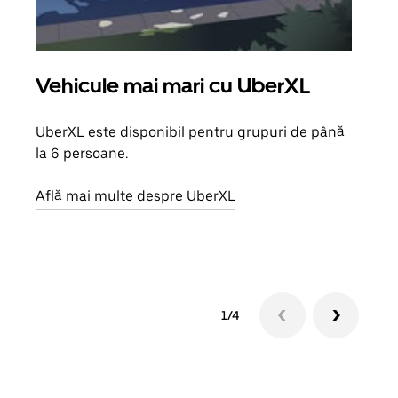
Vehicule mai mari cu UberXL
Căl
UberXL este disponibil pentru grupuri de până
Când 
la 6 persoane.
de g
prop
Află mai multe despre UberXL
Află
1/4