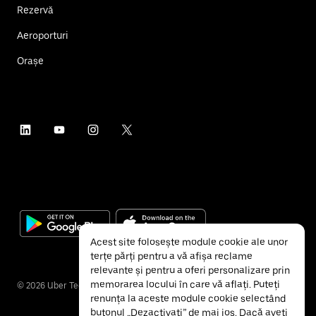
Rezervă
Aeroporturi
Orașe
Acest site folosește module cookie ale unor
terțe părți pentru a vă afișa reclame
relevante și pentru a oferi personalizare prin
memorarea locului în care vă aflați. Puteți
©
2026
Uber Technologies Inc.
renunța la aceste module cookie selectând
butonul „Dezactivați” de mai jos. Dacă aveți