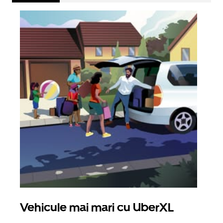
Vehicule mai mari cu UberXL
Căl