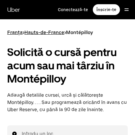
Accesează
direct
Uber
Conectează-te
Înscrie-te
conținutul
principal
Franța
>
Hauts-de-France
>
Montépilloy
Solicită o cursă pentru
acum sau mai târziu în
Montépilloy
Adaugă detaliile cursei, urcă și călătorește
Montépilloy. . . . Sau programează oricând în avans cu
Uber Reserve, cu până la 90 de zile înainte.
Introdu un loc