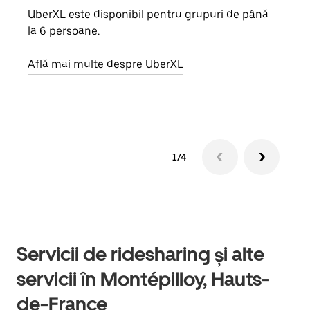
UberXL este disponibil pentru grupuri de până
Când 
la 6 persoane.
de g
prop
Află mai multe despre UberXL
Află
1/4
Servicii de ridesharing și alte
servicii în Montépilloy, Hauts-
de-France