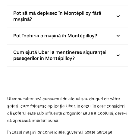
Pot să mă deplasez în Montépilloy fără
mașină?
Pot închiria o mașină în Montépilloy?
Cum ajută Uber la menținerea siguranței
pasagerilor în Montépilloy?
Uber nu tolerează consumul de alcool sau droguri de către
șoferii care folosesc aplicația Uber. În cazul în care consideri
că șoferul este sub influența drogurilor sau a alcoolului, cere-i
să oprească imediat cursa.
În cazul mașinilor comerciale, guvernul poate percepe