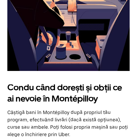
în
jos.
Închide
calendarul
apăsând
pe
butonul
Escape.
Condu când dorești și obții ce
ai nevoie în Montépilloy
Câștigă bani în Montépilloy după propriul tău
program, efectuând livrări (dacă există opțiunea),
curse sau ambele. Poți folosi propria mașină sau poți
alege o închiriere prin Uber.