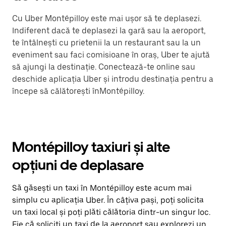
Cu Uber Montépilloy este mai ușor să te deplasezi.
Indiferent dacă te deplasezi la gară sau la aeroport,
te întâlnești cu prietenii la un restaurant sau la un
eveniment sau faci comisioane în oraș, Uber te ajută
să ajungi la destinație. Conectează-te online sau
deschide aplicația Uber și introdu destinația pentru a
începe să călătorești înMontépilloy.
Montépilloy taxiuri și alte
opțiuni de deplasare
Să găsești un taxi în Montépilloy este acum mai
simplu cu aplicația Uber. În câțiva pași, poți solicita
un taxi local și poți plăti călătoria dintr-un singur loc.
Fie că soliciți un taxi de la aeroport sau explorezi un