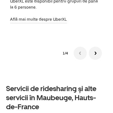
UberXL este disponibil pentru grupuri de până
Când 
la 6 persoane.
de g
prop
Află mai multe despre UberXL
Află
1/4
Servicii de ridesharing și alte
servicii în Maubeuge, Hauts-
de-France