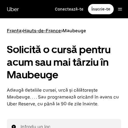
Accesează
direct
Uber
Conectează-te
Înscrie-te
conținutul
principal
Franța
>
Hauts-de-France
>
Maubeuge
Solicită o cursă pentru
acum sau mai târziu în
Maubeuge
Adaugă detaliile cursei, urcă și călătorește
Maubeuge. . . . Sau programează oricând în avans cu
Uber Reserve, cu până la 90 de zile înainte.
Introdu un loc