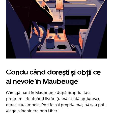
în
jos.
Închide
calendarul
apăsând
pe
butonul
Escape.
Condu când dorești și obții ce
ai nevoie în Maubeuge
Câștigă bani în Maubeuge după propriul tău
program, efectuând livrări (dacă există opțiunea),
curse sau ambele. Poți folosi propria mașină sau poți
alege o închiriere prin Uber.