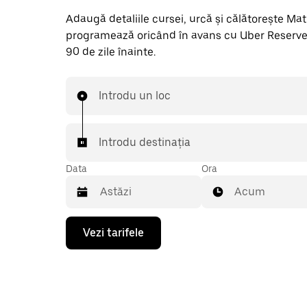
Adaugă detaliile cursei, urcă și călătorește Mathi
programează oricând în avans cu Uber Reserve
90 de zile înainte.
Introdu un loc
Introdu destinația
Data
Ora
Acum
Pentru
Vezi tarifele
a
deschide
calendarul
și
a
selecta