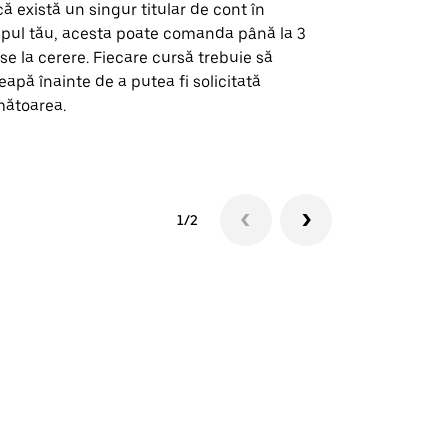
ă există un singur titular de cont în
Opțiunea noa
pul tău, acesta poate comanda până la 3
pentru anumi
se la cerere. Fiecare cursă trebuie să
locații de 
eapă înainte de a putea fi solicitată
ătoarea.
Vezi disponib
1/2