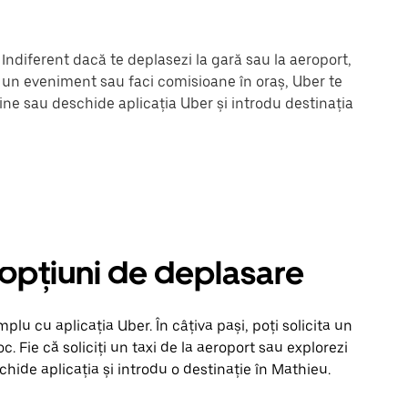
Indiferent dacă te deplasezi la gară sau la aeroport,
la un eveniment sau faci comisioane în oraș, Uber te
ine sau deschide aplicația Uber și introdu destinația
e opțiuni de deplasare
lu cu aplicația Uber. În câțiva pași, poți solicita un
loc. Fie că soliciți un taxi de la aeroport sau explorezi
hide aplicația și introdu o destinație în Mathieu.