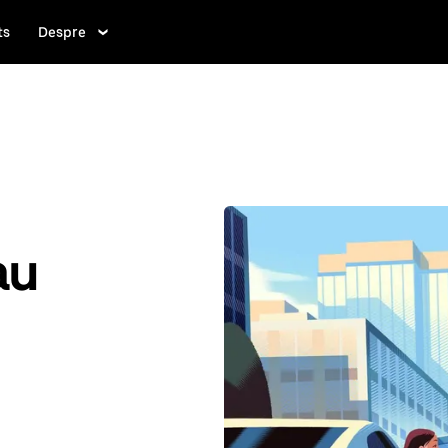
ts
Despre
au