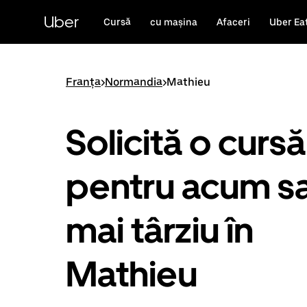
Accesează
direct
Uber
Cursă
cu mașina
Afaceri
Uber Ea
conținutul
principal
Franța
>
Normandia
>
Mathieu
Solicită o cursă
pentru acum s
mai târziu în
Mathieu