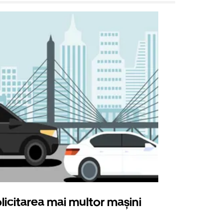
licitarea mai multor mașini
Uber Shu