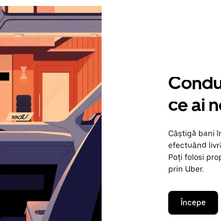
Condu 
ce ai 
Câștigă bani 
efectuând livr
Poți folosi pr
prin Uber.
Începe