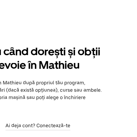
când dorești și obții
nevoie în Mathieu
în Mathieu după propriul tău program,
ări (dacă există opțiunea), curse sau ambele.
opria mașină sau poți alege o închiriere
Ai deja cont? Conectează-te