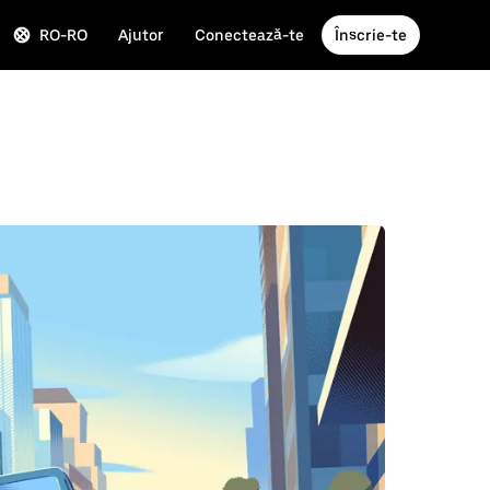
RO-RO
Ajutor
Conectează-te
Înscrie-te