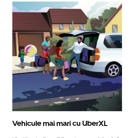
Vehicule mai mari cu UberXL
Căl