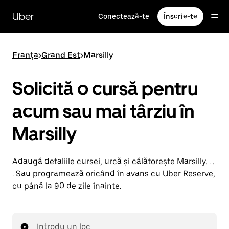
Accesează
direct
Uber
Conectează-te
Înscrie-te
conținutul
principal
Franța
>
Grand Est
>
Marsilly
Solicită o cursă pentru
acum sau mai târziu în
Marsilly
Adaugă detaliile cursei, urcă și călătorește Marsilly. . .
. Sau programează oricând în avans cu Uber Reserve,
cu până la 90 de zile înainte.
Introdu un loc