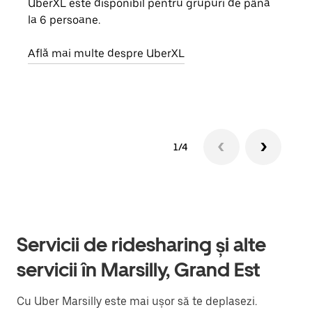
UberXL este disponibil pentru grupuri de până
Când 
la 6 persoane.
de g
prop
Află mai multe despre UberXL
Află
1/4
Servicii de ridesharing și alte
servicii în Marsilly, Grand Est
Cu Uber Marsilly este mai ușor să te deplasezi.