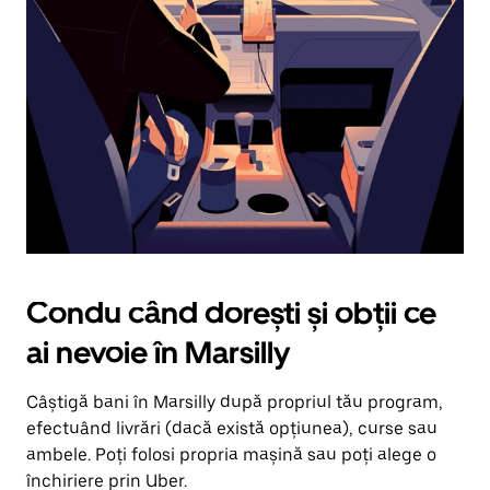
în
jos.
Închide
calendarul
apăsând
pe
butonul
Escape.
Condu când dorești și obții ce
ai nevoie în Marsilly
Câștigă bani în Marsilly după propriul tău program,
efectuând livrări (dacă există opțiunea), curse sau
ambele. Poți folosi propria mașină sau poți alege o
închiriere prin Uber.