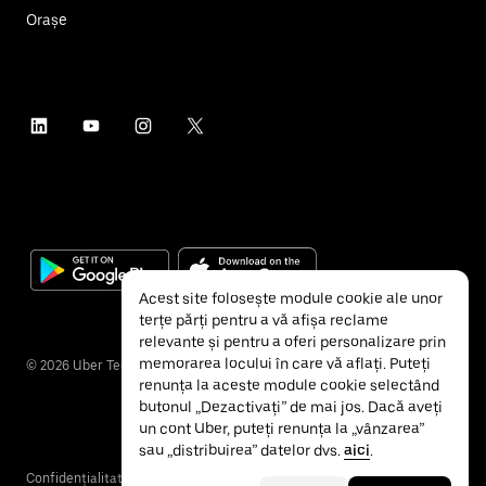
Orașe
Acest site folosește module cookie ale unor
terțe părți pentru a vă afișa reclame
relevante și pentru a oferi personalizare prin
memorarea locului în care vă aflați. Puteți
©
2026
Uber Technologies Inc.
renunța la aceste module cookie selectând
butonul „Dezactivați” de mai jos. Dacă aveți
un cont Uber, puteți renunța la „vânzarea”
sau „distribuirea” datelor dvs.
aici
.
Confidențialitate
Accesibilitate
Termeni și condiții