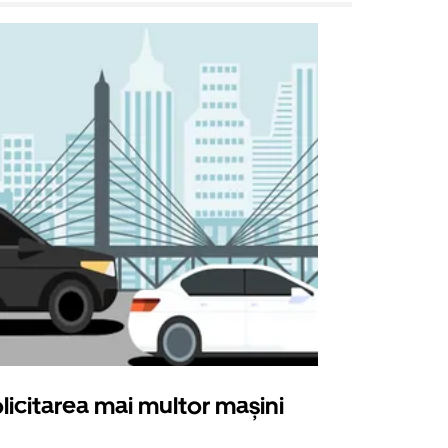
licitarea mai multor mașini
Uber Shu