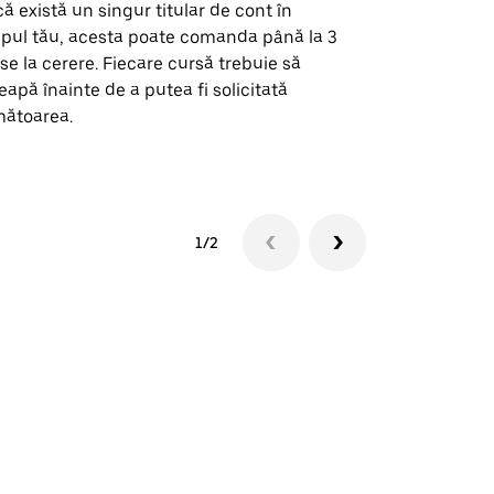
ă există un singur titular de cont în
Opțiunea noa
pul tău, acesta poate comanda până la 3
pentru anumi
se la cerere. Fiecare cursă trebuie să
locații de 
eapă înainte de a putea fi solicitată
ătoarea.
Vezi disponib
1/2