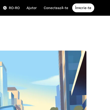
RO-RO
Ajutor
Conectează-te
Înscrie-te