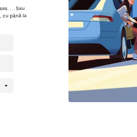
s. . . . Sau
, cu până la