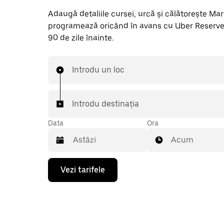
Adaugă detaliile cursei, urcă și călătorește Marsa
programează oricând în avans cu Uber Reserve
90 de zile înainte.
Introdu un loc
Introdu destinația
Data
Ora
Acum
Pentru
Vezi tarifele
a
deschide
calendarul
și
a
selecta