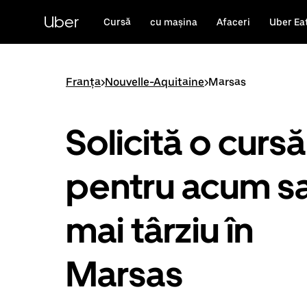
Accesează
direct
Uber
Cursă
cu mașina
Afaceri
Uber Ea
conținutul
principal
Franța
>
Nouvelle-Aquitaine
>
Marsas
Solicită o cursă
pentru acum s
mai târziu în
Marsas