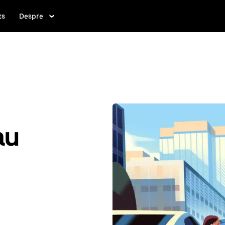
ts
Despre
au