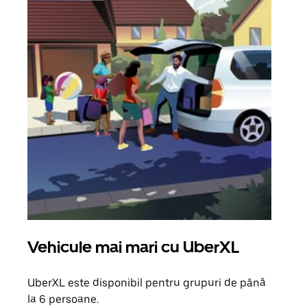
Vehicule mai mari cu UberXL
Căl
UberXL este disponibil pentru grupuri de până
Când 
la 6 persoane.
de g