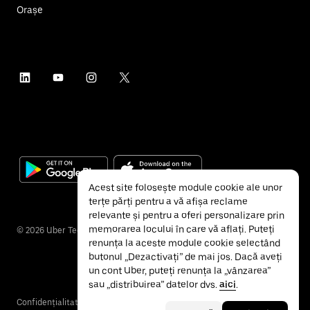
Orașe
Acest site folosește module cookie ale unor
terțe părți pentru a vă afișa reclame
relevante și pentru a oferi personalizare prin
memorarea locului în care vă aflați. Puteți
©
2026
Uber Technologies Inc.
renunța la aceste module cookie selectând
butonul „Dezactivați” de mai jos. Dacă aveți
un cont Uber, puteți renunța la „vânzarea”
sau „distribuirea” datelor dvs.
aici
.
Confidențialitate
Accesibilitate
Termeni și condiții