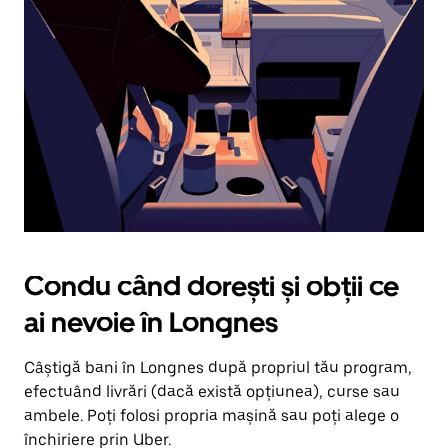
în
jos.
Închide
calendarul
apăsând
pe
butonul
Escape.
Condu când dorești și obții ce
ai nevoie în Longnes
Câștigă bani în Longnes după propriul tău program,
efectuând livrări (dacă există opțiunea), curse sau
ambele. Poți folosi propria mașină sau poți alege o
închiriere prin Uber.