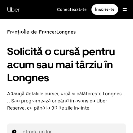
Accesează
direct
Uber
Conectează-te
Înscrie-te
conținutul
principal
Franța
>
Île-de-France
>
Longnes
Solicită o cursă pentru
acum sau mai târziu în
Longnes
Adaugă detaliile cursei, urcă și călătorește Longnes. .
. . Sau programează oricând în avans cu Uber
Reserve, cu până la 90 de zile înainte.
Introdu un loc