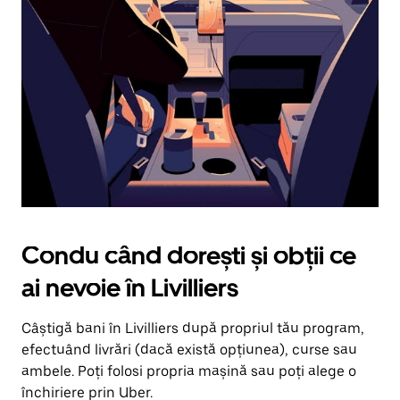
în
jos.
Închide
calendarul
apăsând
pe
butonul
Escape.
Condu când dorești și obții ce
ai nevoie în Livilliers
Câștigă bani în Livilliers după propriul tău program,
efectuând livrări (dacă există opțiunea), curse sau
ambele. Poți folosi propria mașină sau poți alege o
închiriere prin Uber.