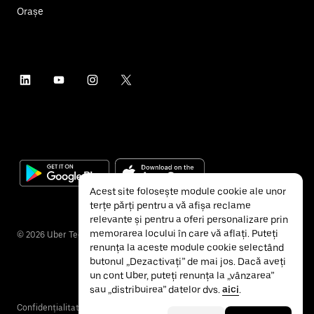
Orașe
Acest site folosește module cookie ale unor
terțe părți pentru a vă afișa reclame
relevante și pentru a oferi personalizare prin
memorarea locului în care vă aflați. Puteți
©
2026
Uber Technologies Inc.
renunța la aceste module cookie selectând
butonul „Dezactivați” de mai jos. Dacă aveți
un cont Uber, puteți renunța la „vânzarea”
sau „distribuirea” datelor dvs.
aici
.
Confidențialitate
Accesibilitate
Termeni și condiții