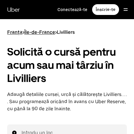
Accesează
direct
Uber
Conectează-te
Înscrie-te
conținutul
principal
Franța
>
Île-de-France
>
Livilliers
Solicită o cursă pentru
acum sau mai târziu în
Livilliers
Adaugă detaliile cursei, urcă și călătorește Livilliers. . .
. Sau programează oricând în avans cu Uber Reserve,
cu până la 90 de zile înainte.
Introdu un loc