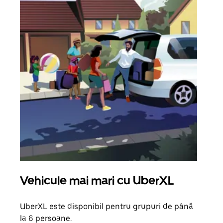
Vehicule mai mari cu UberXL
Căl
UberXL este disponibil pentru grupuri de până
Când 
la 6 persoane.
de g