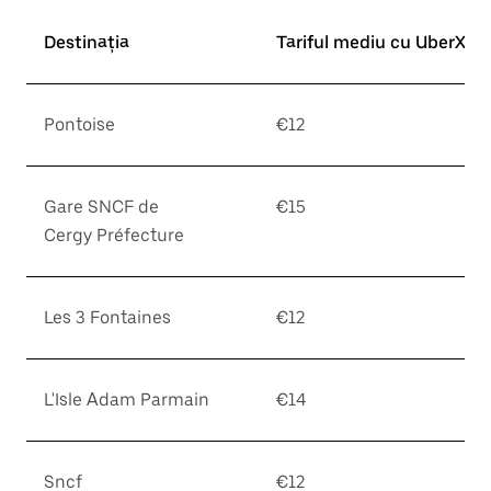
Destinația
Tariful mediu cu UberX*
Pontoise
€12
Gare SNCF de
€15
Cergy Préfecture
Les 3 Fontaines
€12
L'Isle Adam Parmain
€14
Sncf
€12