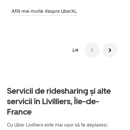
prop
Află mai multe despre UberXL
Află
1/4
Servicii de ridesharing și alte
servicii în Livilliers, Île-de-
France
Cu Uber Livilliers este mai ușor să te deplasezi.