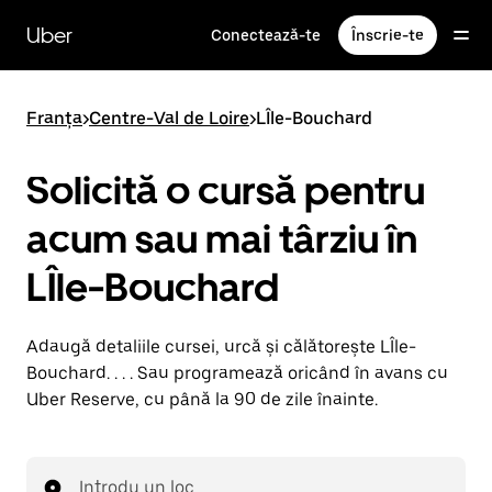
Accesează
direct
Uber
Conectează-te
Înscrie-te
conținutul
principal
Franța
>
Centre-Val de Loire
>
LÎle-Bouchard
Solicită o cursă pentru
acum sau mai târziu în
LÎle-Bouchard
Adaugă detaliile cursei, urcă și călătorește LÎle-
Bouchard. . . . Sau programează oricând în avans cu
Uber Reserve, cu până la 90 de zile înainte.
Introdu un loc