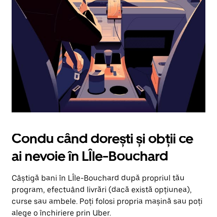
în
jos.
Închide
calendarul
apăsând
pe
butonul
Escape.
Condu când dorești și obții ce
ai nevoie în LÎle-Bouchard
Câștigă bani în LÎle-Bouchard după propriul tău
program, efectuând livrări (dacă există opțiunea),
curse sau ambele. Poți folosi propria mașină sau poți
alege o închiriere prin Uber.