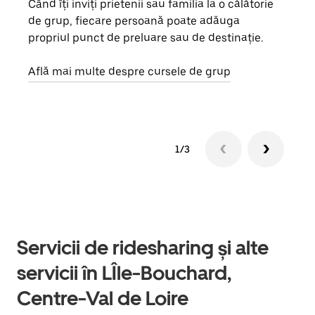
Când îți inviți prietenii sau familia la o călătorie
Dacă
de grup, fiecare persoană poate adăuga
tău,
propriul punct de preluare sau de destinație.
cere
de a
Află mai multe despre cursele de grup
1/3
Servicii de ridesharing și alte
servicii în LÎle-Bouchard,
Centre-Val de Loire