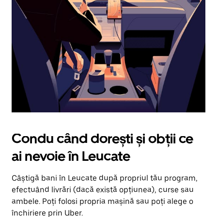
în
jos.
Închide
calendarul
apăsând
pe
butonul
Escape.
Condu când dorești și obții ce
ai nevoie în Leucate
Câștigă bani în Leucate după propriul tău program,
efectuând livrări (dacă există opțiunea), curse sau
ambele. Poți folosi propria mașină sau poți alege o
închiriere prin Uber.