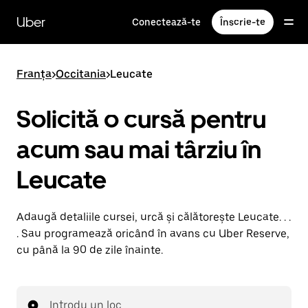
Accesează
direct
Uber
Conectează-te
Înscrie-te
conținutul
principal
Franța
>
Occitania
>
Leucate
Solicită o cursă pentru
acum sau mai târziu în
Leucate
Adaugă detaliile cursei, urcă și călătorește Leucate. . .
. Sau programează oricând în avans cu Uber Reserve,
cu până la 90 de zile înainte.
Introdu un loc