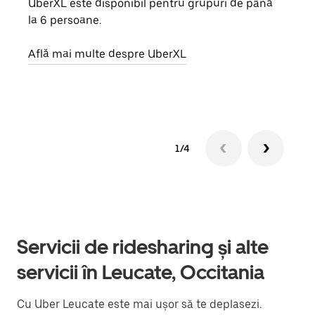
UberXL este disponibil pentru grupuri de până
Când 
la 6 persoane.
de g
prop
Află mai multe despre UberXL
Află
1/4
Servicii de ridesharing și alte
servicii în Leucate, Occitania
Cu Uber Leucate este mai ușor să te deplasezi.