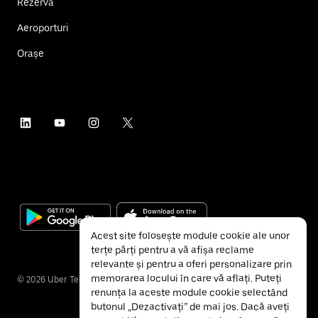
Rezervă
Aeroporturi
Orașe
Acest site folosește module cookie ale unor
terțe părți pentru a vă afișa reclame
relevante și pentru a oferi personalizare prin
memorarea locului în care vă aflați. Puteți
©
2026
Uber Technologies Inc.
renunța la aceste module cookie selectând
butonul „Dezactivați” de mai jos. Dacă aveți