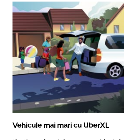
Vehicule mai mari cu UberXL
Căl