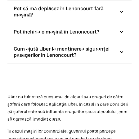
Pot să mă deplasez în Lenoncourt fără
mașină?
Pot închiria o mașină în Lenoncourt?
Cum ajută Uber la menținerea siguranței
pasagerilor în Lenoncourt?
Uber nu tolerează consumul de alcool sau droguri de către
șoferii care folosesc aplicația Uber. În cazul în care consideri
că șoferul este sub influența drogurilor sau a alcoolului, cere-i
să oprească imediat cursa.
În cazul mașinilor comerciale, guvernul poate percepe
impozite suplimentare, care pot crește taxa de drum.