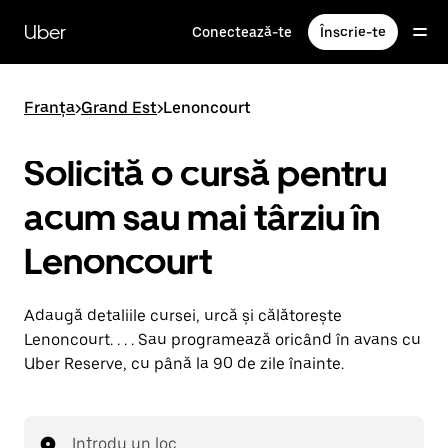
Accesează
direct
Uber
Conectează-te
Înscrie-te
conținutul
principal
Franța
>
Grand Est
>
Lenoncourt
Solicită o cursă pentru
acum sau mai târziu în
Lenoncourt
Adaugă detaliile cursei, urcă și călătorește
Lenoncourt. . . . Sau programează oricând în avans cu
Uber Reserve, cu până la 90 de zile înainte.
Introdu un loc