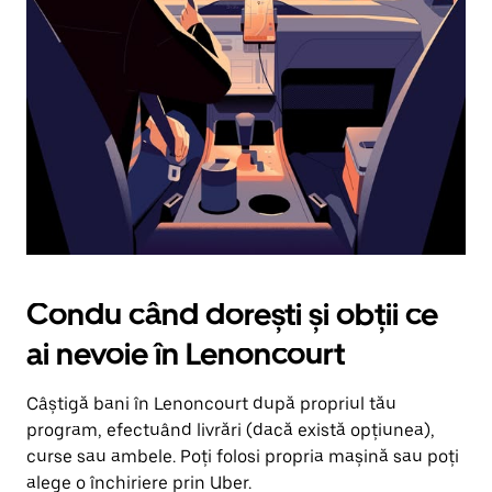
în
jos.
Închide
calendarul
apăsând
pe
butonul
Escape.
Condu când dorești și obții ce
ai nevoie în Lenoncourt
Câștigă bani în Lenoncourt după propriul tău
program, efectuând livrări (dacă există opțiunea),
curse sau ambele. Poți folosi propria mașină sau poți
alege o închiriere prin Uber.