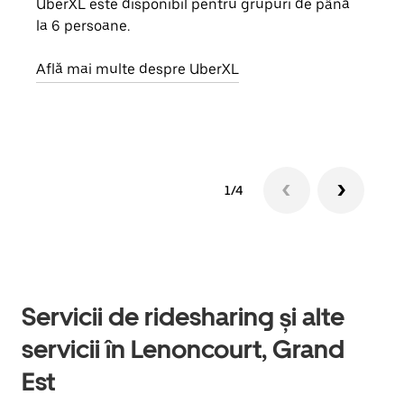
UberXL este disponibil pentru grupuri de până
Când 
la 6 persoane.
de g
prop
Află mai multe despre UberXL
Află
1/4
Servicii de ridesharing și alte
servicii în Lenoncourt, Grand
Est