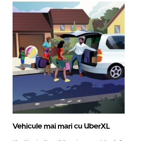
Vehicule mai mari cu UberXL
Căl