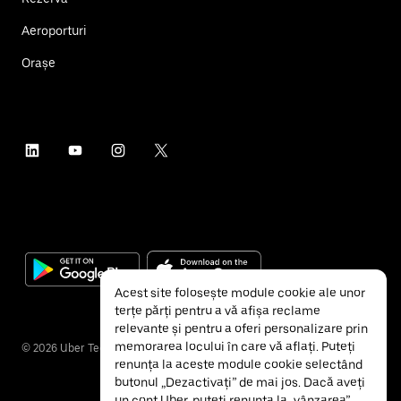
Aeroporturi
Orașe
Acest site folosește module cookie ale unor
terțe părți pentru a vă afișa reclame
relevante și pentru a oferi personalizare prin
memorarea locului în care vă aflați. Puteți
©
2026
Uber Technologies Inc.
renunța la aceste module cookie selectând
butonul „Dezactivați” de mai jos. Dacă aveți
un cont Uber, puteți renunța la „vânzarea”