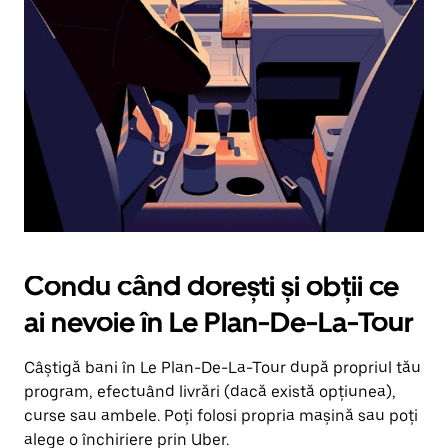
în
jos.
Închide
calendarul
apăsând
pe
butonul
Escape.
Condu când dorești și obții ce
ai nevoie în Le Plan-De-La-Tour
Câștigă bani în Le Plan-De-La-Tour după propriul tău
program, efectuând livrări (dacă există opțiunea),
curse sau ambele. Poți folosi propria mașină sau poți
alege o închiriere prin Uber.