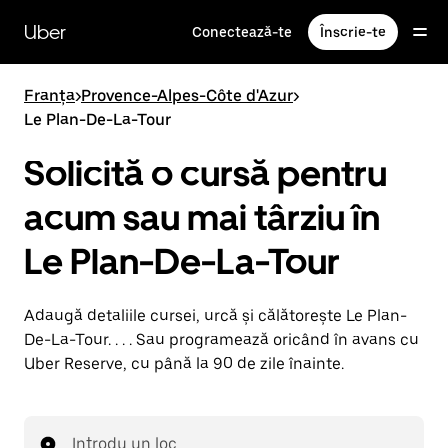
Accesează
direct
Uber
Conectează-te
Înscrie-te
conținutul
principal
Franța
>
Provence-Alpes-Côte d'Azur
>
Le Plan-De-La-Tour
Solicită o cursă pentru
acum sau mai târziu în
Le Plan-De-La-Tour
Adaugă detaliile cursei, urcă și călătorește Le Plan-
De-La-Tour. . . . Sau programează oricând în avans cu
Uber Reserve, cu până la 90 de zile înainte.
Introdu un loc