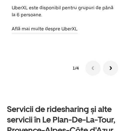
UberXL este disponibil pentru grupuri de până
Când 
la 6 persoane.
de g
prop
Află mai multe despre UberXL
Află
1/4
Servicii de ridesharing și alte
servicii în Le Plan-De-La-Tour,
Provence-Alpes-Côte d'Azur