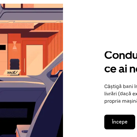
Condu 
ce ai n
Câștigă bani î
livrări (dacă e
propria mașină
Începe