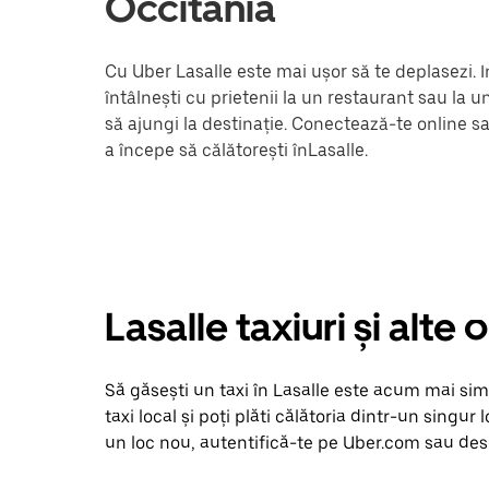
Occitania
Cu Uber Lasalle este mai ușor să te deplasezi. I
întâlnești cu prietenii la un restaurant sau la 
să ajungi la destinație. Conectează-te online s
a începe să călătorești înLasalle.
Lasalle taxiuri și alte
Să găsești un taxi în Lasalle este acum mai simpl
taxi local și poți plăti călătoria dintr-un singur 
un loc nou, autentifică-te pe Uber.com sau desch