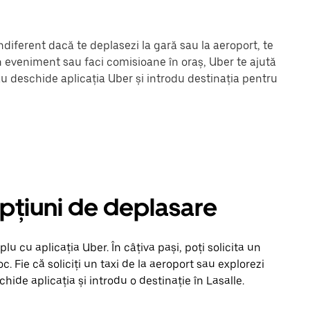
ndiferent dacă te deplasezi la gară sau la aeroport, te
un eveniment sau faci comisioane în oraș, Uber te ajută
au deschide aplicația Uber și introdu destinația pentru
 opțiuni de deplasare
u cu aplicația Uber. În câțiva pași, poți solicita un
loc. Fie că soliciți un taxi de la aeroport sau explorezi
ide aplicația și introdu o destinație în Lasalle.