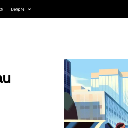
ts
Despre
au