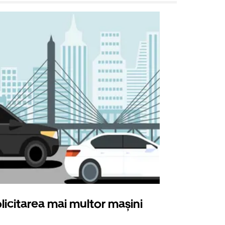
licitarea mai multor mașini
Uber Shu