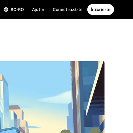
RO-RO
Ajutor
Conectează-te
Înscrie-te