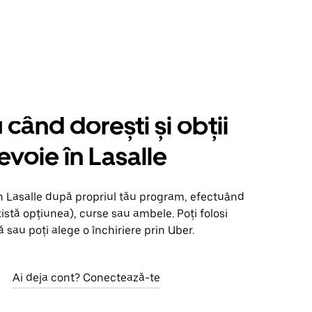
când dorești și obții
evoie în Lasalle
n Lasalle după propriul tău program, efectuând
xistă opțiunea), curse sau ambele. Poți folosi
 sau poți alege o închiriere prin Uber.
Ai deja cont? Conectează-te