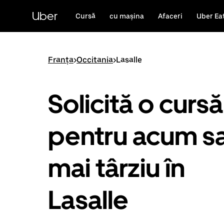
Accesează
direct
Uber
Cursă
cu mașina
Afaceri
Uber Ea
conținutul
principal
Franța
>
Occitania
>
Lasalle
Solicită o cursă
pentru acum s
mai târziu în
Lasalle