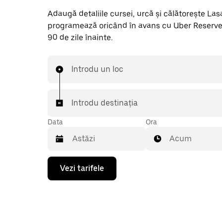
Adaugă detaliile cursei, urcă și călătorește Lasall
programează oricând în avans cu Uber Reserve
90 de zile înainte.
Introdu un loc
Introdu destinația
Data
Ora
Acum
Pentru
Vezi tarifele
a
deschide
calendarul
și
a
selecta