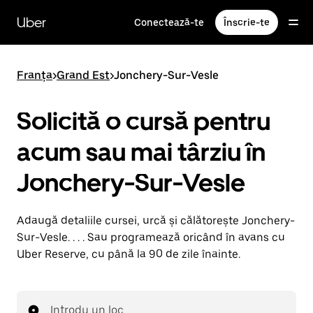
Accesează
direct
Uber
Conectează-te
Înscrie-te
conținutul
principal
Franța
>
Grand Est
>
Jonchery-Sur-Vesle
Solicită o cursă pentru
acum sau mai târziu în
Jonchery-Sur-Vesle
Adaugă detaliile cursei, urcă și călătorește Jonchery-
Sur-Vesle. . . . Sau programează oricând în avans cu
Uber Reserve, cu până la 90 de zile înainte.
Introdu un loc