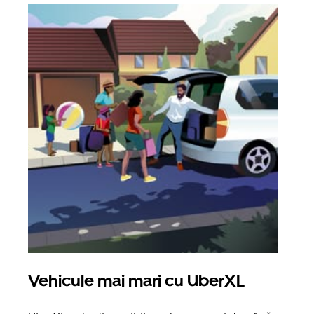
Vehicule mai mari cu UberXL
Căl