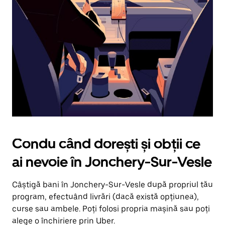
în
jos.
Închide
calendarul
apăsând
pe
butonul
Escape.
Condu când dorești și obții ce
ai nevoie în Jonchery-Sur-Vesle
Câștigă bani în Jonchery-Sur-Vesle după propriul tău
program, efectuând livrări (dacă există opțiunea),
curse sau ambele. Poți folosi propria mașină sau poți
alege o închiriere prin Uber.