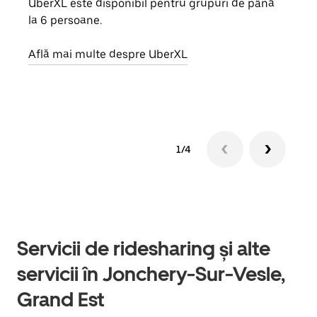
UberXL este disponibil pentru grupuri de până
Când 
la 6 persoane.
de g
prop
Află mai multe despre UberXL
Află
1/4
Servicii de ridesharing și alte
servicii în Jonchery-Sur-Vesle,
Grand Est