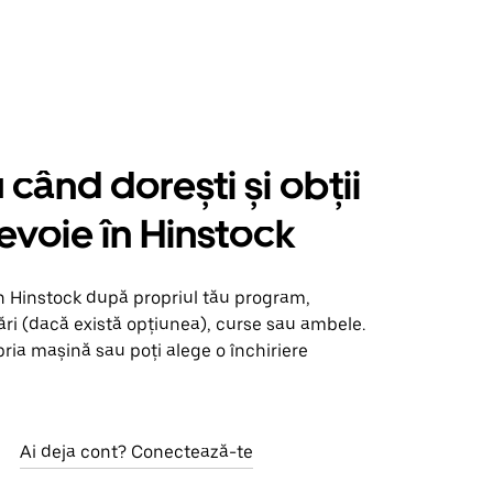
când dorești și obții
nevoie în Hinstock
n Hinstock după propriul tău program,
ări (dacă există opțiunea), curse sau ambele.
opria mașină sau poți alege o închiriere
Ai deja cont? Conectează-te