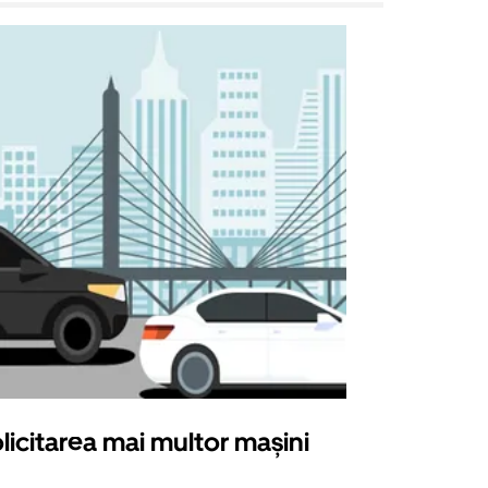
licitarea mai multor mașini
Uber Shu