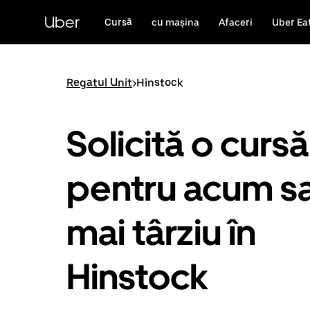
Accesează
direct
Uber
Cursă
cu mașina
Afaceri
Uber Ea
conținutul
principal
Regatul Unit
>
Hinstock
Solicită o cursă
pentru acum s
mai târziu în
Hinstock