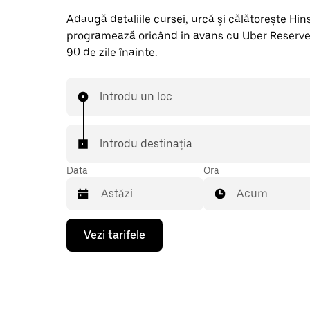
Adaugă detaliile cursei, urcă și călătorește Hinst
programează oricând în avans cu Uber Reserve
90 de zile înainte.
Introdu un loc
Introdu destinația
Data
Ora
Acum
Pentru
Vezi tarifele
a
deschide
calendarul
și
a
selecta