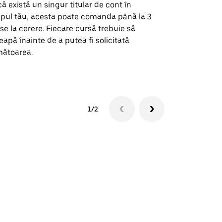
ă există un singur titular de cont în
Opțiunea noa
pul tău, acesta poate comanda până la 3
pentru anumi
se la cerere. Fiecare cursă trebuie să
locații de 
eapă înainte de a putea fi solicitată
ătoarea.
Vezi disponib
1/2