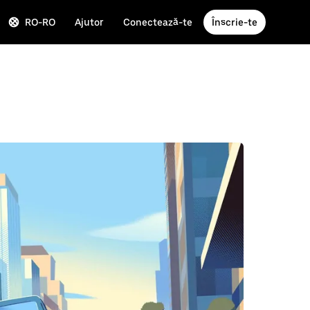
RO-RO
Ajutor
Conectează-te
Înscrie-te