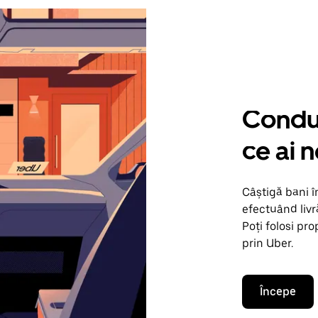
Condu 
ce ai 
Câștigă bani î
efectuând livr
Poți folosi pr
prin Uber.
Începe