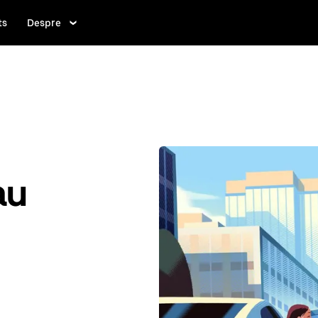
ts
Despre
au