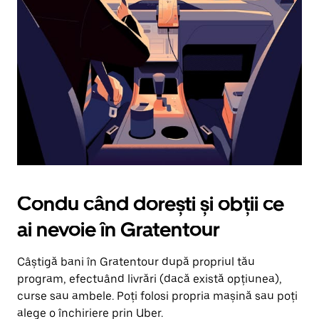
în
jos.
Închide
calendarul
apăsând
pe
butonul
Escape.
Condu când dorești și obții ce
ai nevoie în Gratentour
Câștigă bani în Gratentour după propriul tău
program, efectuând livrări (dacă există opțiunea),
curse sau ambele. Poți folosi propria mașină sau poți
alege o închiriere prin Uber.