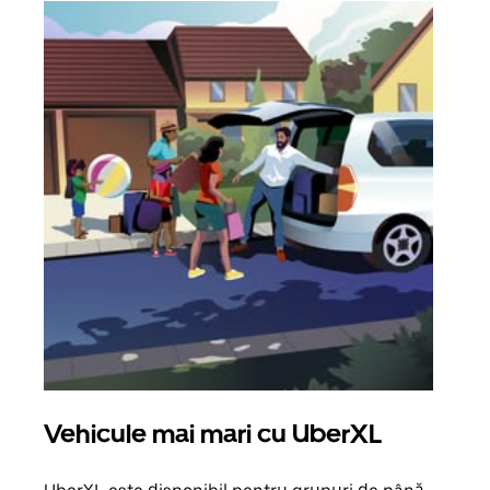
Vehicule mai mari cu UberXL
Căl