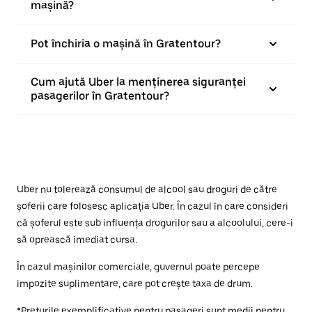
mașină?
Pot închiria o mașină în Gratentour?
Cum ajută Uber la menținerea siguranței
pasagerilor în Gratentour?
Uber nu tolerează consumul de alcool sau droguri de către
șoferii care folosesc aplicația Uber. În cazul în care consideri
că șoferul este sub influența drogurilor sau a alcoolului, cere-i
să oprească imediat cursa.
În cazul mașinilor comerciale, guvernul poate percepe
impozite suplimentare, care pot crește taxa de drum.
*Prețurile exemplificative pentru pasageri sunt medii pentru