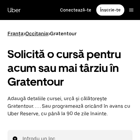
Accesează
direct
Uber
Conectează-te
Înscrie-te
conținutul
principal
Franța
>
Occitania
>
Gratentour
Solicită o cursă pentru
acum sau mai târziu în
Gratentour
Adaugă detaliile cursei, urcă și călătorește
Gratentour. . . . Sau programează oricând în avans cu
Uber Reserve, cu până la 90 de zile înainte.
Introdu un loc