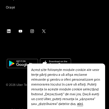
Orașe
Acest site folosește module cookie ale unor
terțe părți pentru a vă afișa reclame
relevante și pentru a oferi personalizare prin
memorarea locului în care vă aflați. Puteți
©
2026
Uber Technologies Inc.
renunța la aceste module cookie selectând
butonul „Dezactivați” de mai jos. Dacă aveți
un cont Uber, puteți renunța la „vânzarea”
sau „distribuirea” datelor dvs.
aici
.