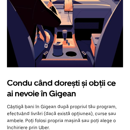
în
jos.
Închide
calendarul
apăsând
pe
butonul
Escape.
Condu când dorești și obții ce
ai nevoie în Gigean
Câștigă bani în Gigean după propriul tău program,
efectuând livrări (dacă există opțiunea), curse sau
ambele. Poți folosi propria mașină sau poți alege o
închiriere prin Uber.