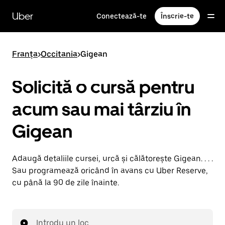
Accesează
direct
Uber
Conectează-te
Înscrie-te
conținutul
principal
Franța
>
Occitania
>
Gigean
Solicită o cursă pentru
acum sau mai târziu în
Gigean
Adaugă detaliile cursei, urcă și călătorește Gigean. . . .
Sau programează oricând în avans cu Uber Reserve,
cu până la 90 de zile înainte.
Introdu un loc