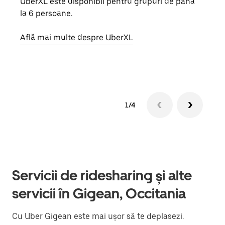
UberXL este disponibil pentru grupuri de până
Când 
la 6 persoane.
de g
prop
Află mai multe despre UberXL
Află
1/4
Servicii de ridesharing și alte
servicii în Gigean, Occitania
Cu Uber Gigean este mai ușor să te deplasezi.